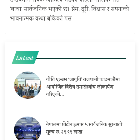
उदीयमान गायक आदित्य श्रेष्ठको पहिलो मौलिक गीत
‘बाचा’ सार्वजनिक भएको छ। प्रेम, दूरी, विश्वास र सपनाको
भावनात्मक कथा बोकेको यस
Latest
गीति एल्बम ‘जागृति’ राजधानी काठमाडौंमा
आयोजित विशेष समारोहबीच लोकार्पण
गरिएको…
नेपालमा प्रोटोन इ.मास ५ सार्वजनिक सुरुवाती
मूल्य रू. २९.९९ लाख