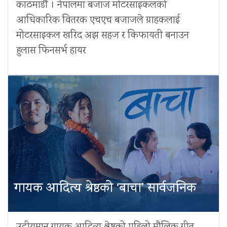
काठमाडौं । नेपालमा बजाज मोटरसाइकलको
आधिकारिक वितरक एचएच बजाजले ग्राहकलाई
मोटरसाइकल खरिद अझ सहज र किफायती बनाउन
हुलास फिनसर्भ हायर
गायक आदित्य श्रेष्ठको ‘बाचा’ सार्वजनिक