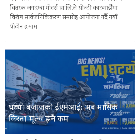
वितरक जगदम्बा मोटर्स प्रा.लि.ले सोल्टी काठमाडौँमा
विशेष सार्वजनिकिकरण समारोह आयोजना गर्दै नयाँ
प्रोटोन इ.मास
घट्यो बजाजको ईएमआई: अब मासिक
किस्ता-मूल्य झनै कम