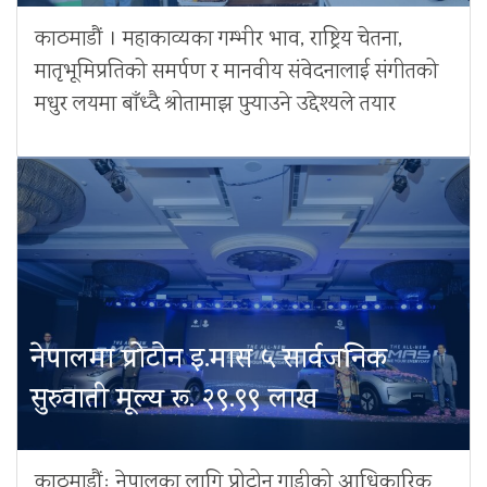
काठमाडौं । महाकाव्यका गम्भीर भाव, राष्ट्रिय चेतना,
मातृभूमिप्रतिको समर्पण र मानवीय संवेदनालाई संगीतको
मधुर लयमा बाँध्दै श्रोतामाझ पुर्‍याउने उद्देश्यले तयार
नेपालमा प्रोटोन इ.मास ५ सार्वजनिक
सुरुवाती मूल्य रू. २९.९९ लाख
काठमाडौंः नेपालका लागि प्रोटोन गाडीको आधिकारिक