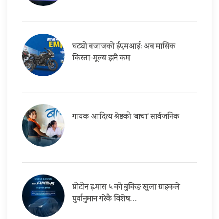
घट्यो बजाजको ईएमआई: अब मासिक
किस्ता-मूल्य झनै कम
गायक आदित्य श्रेष्ठको ‘बाचा’ सार्वजनिक
प्रोटोन इ.मास ५ को बुकिङ खुला ग्राहकले
पुर्वानुमान गरेकै विशेष…