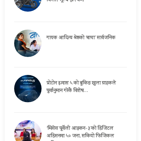
किस्ता-मूल्य झनै कम
गायक आदित्य श्रेष्ठको ‘बाचा’ सार्वजनिक
प्रोटोन इ.मास ५ को बुकिङ खुला ग्राहकले
पुर्वानुमान गरेकै विशेष…
‘मिसेस पूर्वेली आइकन-३’को डिजिटल
अडिसनमा ५० जना, सकियो फिजिकल