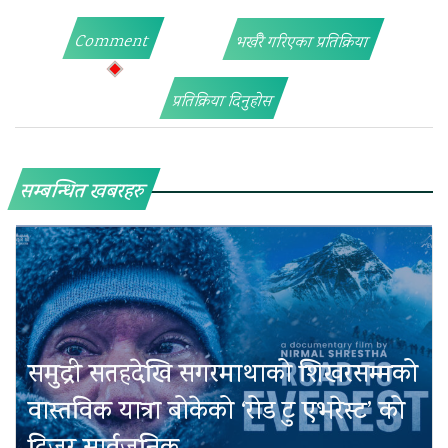
Comment
भर्खरै गरिएका प्रतिक्रिया
प्रतिक्रिया दिनुहोस
सम्बन्धित खबरहरु
समुद्री सतहदेखि सगरमाथाको शिखरसम्मको
वास्तविक यात्रा बोकेको ‘रोड टु एभरेस्ट’ को