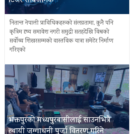
टिजर सार्वजनिक
नितान्त नेपाली प्राविधिकहरूको संलग्नतामा, कुनै पनि
कृत्रिम दृष्य समावेश नगरी समुद्री सतहदेखि विश्वको
सर्वोच्च शिखरसम्मको वास्तविक यात्रा समेटेर निर्माण
गरिएको
भक्तपुरको मध्यपुरबासीलाई साउनभित्रै
स्थायी जग्गाधनी पुर्जा वितरण गरिने