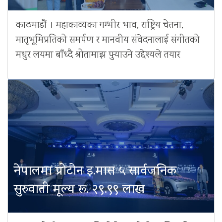
काठमाडौं । महाकाव्यका गम्भीर भाव, राष्ट्रिय चेतना,
मातृभूमिप्रतिको समर्पण र मानवीय संवेदनालाई संगीतको
मधुर लयमा बाँध्दै श्रोतामाझ पुर्‍याउने उद्देश्यले तयार
नेपालमा प्रोटोन इ.मास ५ सार्वजनिक
सुरुवाती मूल्य रू. २९.९९ लाख