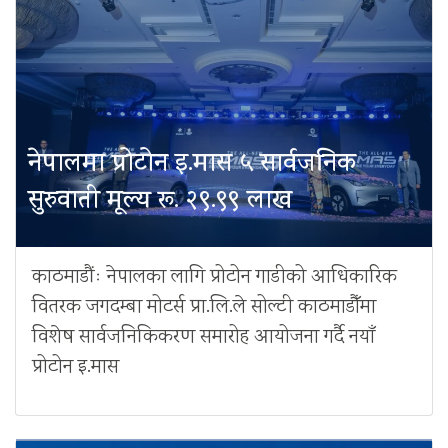
नेपालमा प्रोटोन इ.मास ५ सार्वजनिक
सुरुवाती मूल्य रू. २९.९९ लाख
काठमाडौंः नेपालका लागि प्रोटोन गाडीको आधिकारिक
वितरक जगदम्बा मोटर्स प्रा.लि.ले सोल्टी काठमाडौँमा
विशेष सार्वजनिकिकरण समारोह आयोजना गर्दै नयाँ
प्रोटोन इ.मास