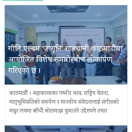
गीति एल्बम ‘जागृति’ राजधानी काठमाडौंमा
आयोजित विशेष समारोहबीच लोकार्पण
गरिएको छ ।
काठमाडौं । महाकाव्यका गम्भीर भाव, राष्ट्रिय चेतना,
मातृभूमिप्रतिको समर्पण र मानवीय संवेदनालाई संगीतको
मधुर लयमा बाँध्दै श्रोतामाझ पुर्‍याउने उद्देश्यले तयार