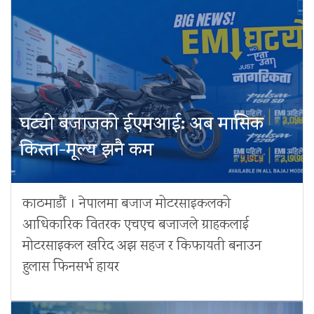
घट्यो बजाजको ईएमआई: अब मासिक
किस्ता-मूल्य झनै कम
काठमाडौं । नेपालमा बजाज मोटरसाइकलको
आधिकारिक वितरक एचएच बजाजले ग्राहकलाई
मोटरसाइकल खरिद अझ सहज र किफायती बनाउन
हुलास फिनसर्भ हायर