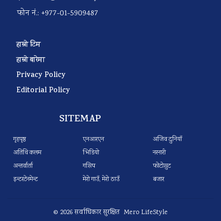
फोन नं.: +977-01-5909487
हाम्रो टिम
हाम्रो बारेमा
Privacy Policy
Editorial Policy
SITEMAP
गृहपृष्ठ
एनआरएन
अजिव दुनियाँ
अतिथि कलम
भिडियो
नरनारी
अन्तर्वार्ता
गसिप
फोटोसुट
इन्टरटेनमेन्ट
मेरो गाउँ, मेरो ठाउँ
बजार
© 2026 सर्वाधिकार सुरक्षित Mero LifeStyle