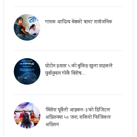
गायक आदित्य श्रेष्ठको ‘बाचा’ सार्वजनिक
प्रोटोन इ.मास ५ को बुकिङ खुला ग्राहकले
पुर्वानुमान गरेकै विशेष…
‘मिसेस पूर्वेली आइकन-३’को डिजिटल
अडिसनमा ५० जना, सकियो फिजिकल
अडिसन