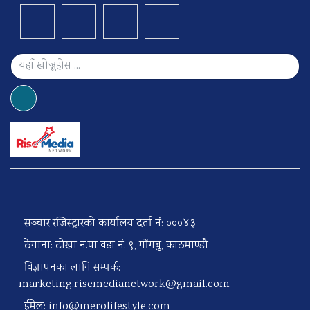
सञ्चार रजिस्ट्रारको कार्यालय दर्ता नं: ०००४३
ठेगाना: टोखा न.पा वडा नं. ९, गोंगबु, काठमाण्डौ
विज्ञापनका लागि सम्पर्क:
marketing.risemedianetwork@gmail.com
ईमेल:
info@merolifestyle.com