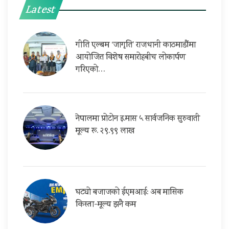
Latest
गीति एल्बम ‘जागृति’ राजधानी काठमाडौंमा
आयोजित विशेष समारोहबीच लोकार्पण
गरिएको…
नेपालमा प्रोटोन इ.मास ५ सार्वजनिक सुरुवाती
मूल्य रू. २९.९९ लाख
घट्यो बजाजको ईएमआई: अब मासिक
किस्ता-मूल्य झनै कम