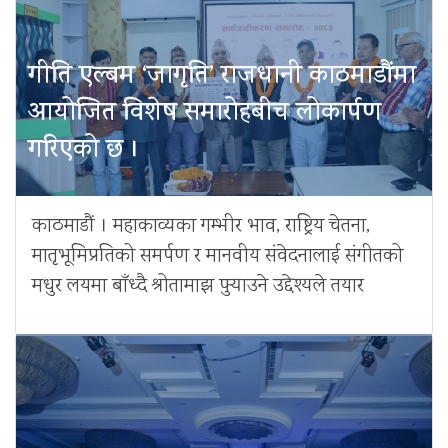
गीति एल्बम ‘जागृति’ राजधानी काठमाडौंमा
आयोजित विशेष समारोहबीच लोकार्पण
गरिएको छ ।
काठमाडौं । महाकाव्यका गम्भीर भाव, राष्ट्रिय चेतना,
मातृभूमिप्रतिको समर्पण र मानवीय संवेदनालाई संगीतको
मधुर लयमा बाँध्दै श्रोतामाझ पुर्‍याउने उद्देश्यले तयार