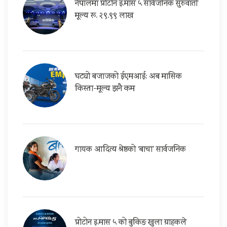
नेपालमा प्रोटोन इ.मास ५ सार्वजनिक सुरुवाती
मूल्य रू. २९.९९ लाख
घट्यो बजाजको ईएमआई: अब मासिक
किस्ता-मूल्य झनै कम
गायक आदित्य श्रेष्ठको ‘बाचा’ सार्वजनिक
प्रोटोन इ.मास ५ को बुकिङ खुला ग्राहकले