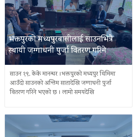
भक्तपुरको मध्यपुरबासीलाई साउनभित्रै
स्थायी जग्गाधनी पुर्जा वितरण गरिने
साउन १९, केके मानन्धर ।भक्तपुरको मध्यपुर थिमिमा
आउँदो साउनको अन्तिम सातादेखि जग्गाधनी पुर्जा
वितरण गरिने भएको छ । लामो समयदेखि