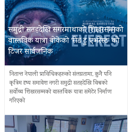
समुद्री सतहदेखि सगरमाथाको शिखरसम्मको
वास्तविक यात्रा बोकेको ‘रोड टु एभरेस्ट’ को
टिजर सार्वजनिक
नितान्त नेपाली प्राविधिकहरूको संलग्नतामा, कुनै पनि
कृत्रिम दृष्य समावेश नगरी समुद्री सतहदेखि विश्वको
सर्वोच्च शिखरसम्मको वास्तविक यात्रा समेटेर निर्माण
गरिएको