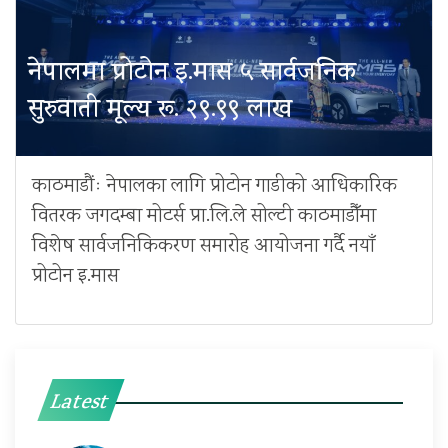
नेपालमा प्रोटोन इ.मास ५ सार्वजनिक
सुरुवाती मूल्य रू. २९.९९ लाख
काठमाडौंः नेपालका लागि प्रोटोन गाडीको आधिकारिक
वितरक जगदम्बा मोटर्स प्रा.लि.ले सोल्टी काठमाडौँमा
विशेष सार्वजनिकिकरण समारोह आयोजना गर्दै नयाँ
प्रोटोन इ.मास
Latest