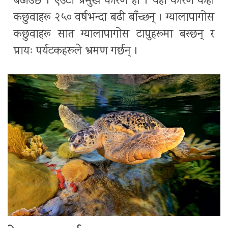
बढाउँछ । एउटा प्रमुख कारण हो । यही कारण केही
कछुवाहरू २५० वर्षभन्दा बढी बाँच्छन् । ग्यालापागोस
कछुवाहरू सात ग्यालापागोस टापुहरूमा बस्छन् र
प्रायः पर्यटकहरूले भ्रमण गर्छन् ।