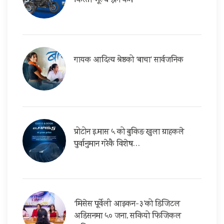
किस्ता-मूल्य झनै कम
गायक आदित्य श्रेष्ठको ‘बाचा’ सार्वजनिक
प्रोटोन इ.मास ५ को बुकिङ खुला ग्राहकले
पुर्वानुमान गरेकै विशेष…
‘मिसेस पूर्वेली आइकन-३’को डिजिटल
अडिसनमा ५० जना, सकियो फिजिकल