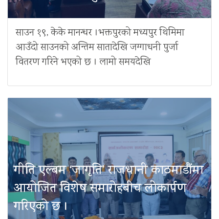
साउन १९, केके मानन्धर ।भक्तपुरको मध्यपुर थिमिमा
आउँदो साउनको अन्तिम सातादेखि जग्गाधनी पुर्जा
वितरण गरिने भएको छ । लामो समयदेखि
गीति एल्बम ‘जागृति’ राजधानी काठमाडौंमा
आयोजित विशेष समारोहबीच लोकार्पण
गरिएको छ ।