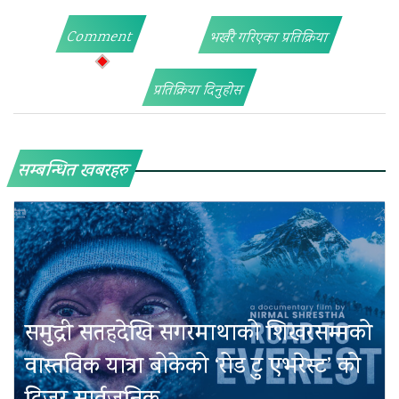
Comment
भर्खरै गरिएका प्रतिक्रिया
प्रतिक्रिया दिनुहोस
सम्बन्धित खबरहरु
समुद्री सतहदेखि सगरमाथाको शिखरसम्मको
वास्तविक यात्रा बोकेको ‘रोड टु एभरेस्ट’ को