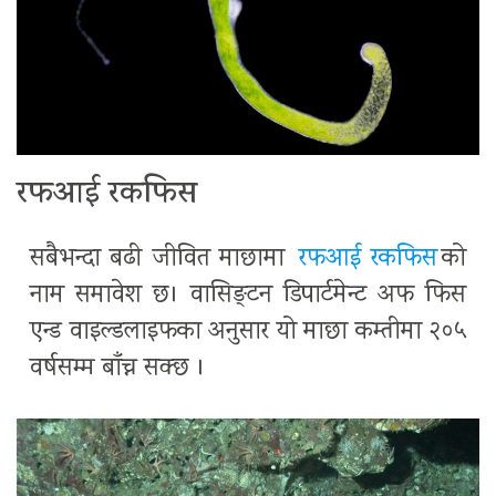
रफआई रकफिस
सबैभन्दा बढी जीवित माछामा
रफआई रकफिस
को
नाम समावेश छ। वासिङ्टन डिपार्टमेन्ट अफ फिस
एन्ड वाइल्डलाइफका अनुसार यो माछा कम्तीमा २०५
वर्षसम्म बाँच्न सक्छ ।