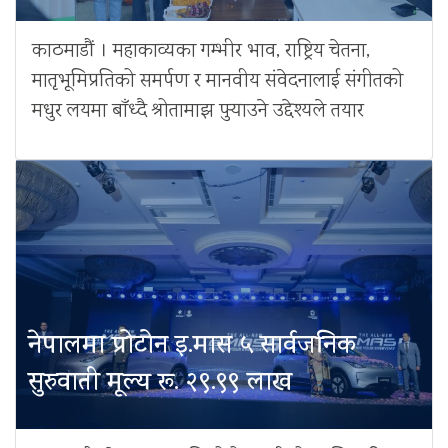
काठमाडौं । महाकाव्यका गम्भीर भाव, राष्ट्रिय चेतना,
मातृभूमिप्रतिको समर्पण र मानवीय संवेदनालाई संगीतको
मधुर लयमा बाँध्दै श्रोतामाझ पुर्‍याउने उद्देश्यले तयार
नेपालमा प्रोटोन इ.मास ५ सार्वजनिक
सुरुवाती मूल्य रू. २९.९९ लाख