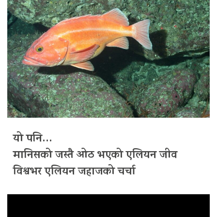
यो पनि…
मानिसको जस्तै ओठ भएको एलियन जीव
विश्वभर एलियन जहाजको चर्चा