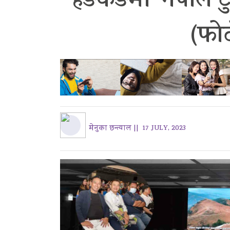
हङकङमा ‘नेपाल टु
(फो
मेनुका छन्त्याल ||
17 JULY, 2023