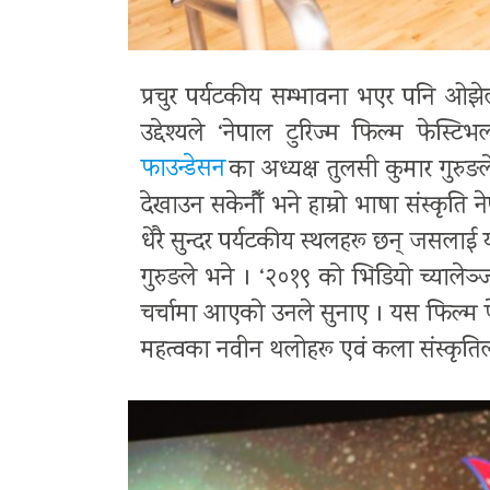
प्रचुर पर्यटकीय सम्भावना भएर पनि ओझेलमा
उद्देश्यले ‘नेपाल टुरिज्म फिल्म फ
फाउन्डेसन
का अध्यक्ष तुलसी कुमार गुरुङ
देखाउन सकेनौँ भने हाम्रो भाषा संस्कृति 
धेरै सुन्दर पर्यटकीय स्थलहरू छन् जसलाई यस
गुरुङले भने । ‘२०१९ को भिडियो च्यालेञ
चर्चामा आएकाे उनले सुनाए । यस फिल्म फ
महत्वका नवीन थलोहरू एवं कला संस्कृतिला