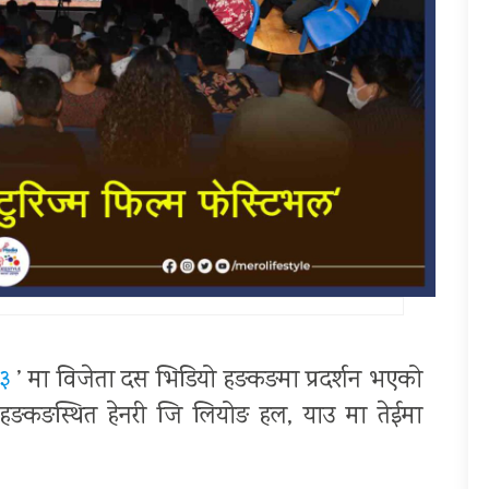
२३
’ मा विजेता दस भिडियो हङकङमा प्रदर्शन भएको
हङकङस्थित हेनरी जि लियोङ हल, याउ मा तेईमा