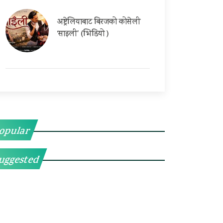
अष्ट्रेलियाबाट बिरजको कोसेली
‘साइली’ (भिडियो )
opular
uggested