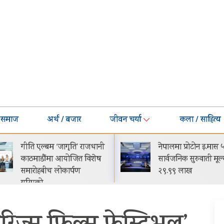
समाज
अर्थ / बजार
जीवन चर्या
कला / साहित्य
नेपालमा प्रोटोन इ.मास ५
घट्यो बजाजको ईएमआ
सार्वजनिक सुरुवाती मूल्य रू.
मासिक किस्ता-मूल्य झ
२९.९९ लाख