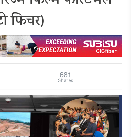
रिज्म फिल्म फेस्टिभल’
टो फिचर)
681
Shares