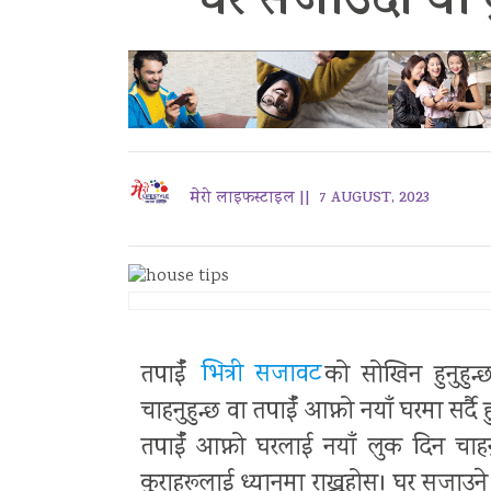
घर सजाउँदा यी क
मेरो लाइफस्टाइल ||
7 AUGUST, 2023
तपाईँ
भित्री सजावट
को सोखिन हुनुहुन
चाहनुहुन्छ वा तपाईँ आफ्नो नयाँ घरमा सर्दै ह
तपाईँ आफ्नो घरलाई नयाँ लुक दिन चाहनुह
कुराहरूलाई ध्यानमा राख्नुहोस्। घर सजाउने