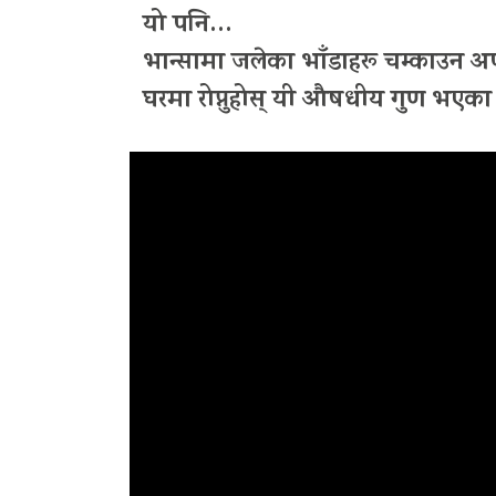
यो पनि…
भान्सामा जलेका भाँडाहरू चम्काउन अप
घरमा रोप्नुहोस् यी औषधीय गुण भएका 