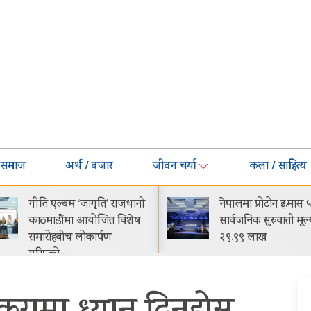
समाज
अर्थ / बजार
जीवन चर्या
कला / साहित्य
नेपालमा प्रोटोन इ.मास ५
घट्यो बजाजको ईएमआ
सार्वजनिक सुरुवाती मूल्य रू.
मासिक किस्ता-मूल्य झ
२९.९९ लाख