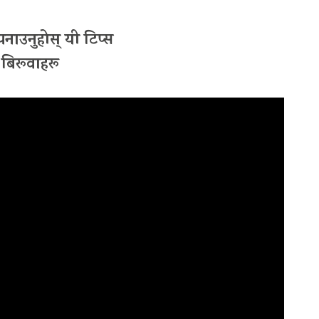
नाउनुहोस् यी टिप्स
बिरूवाहरू