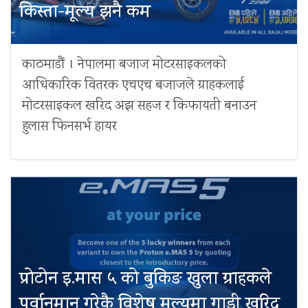
किस्ता-मूल्य झनै कम
काठमाडौं । नेपालमा बजाज मोटरसाइकलको
आधिकारिक वितरक एचएच बजाजले ग्राहकलाई
मोटरसाइकल खरिद अझ सहज र किफायती बनाउन
हुलास फिनसर्भ हायर
प्रोटोन इ.मास ५ को बुकिङ खुला ग्राहकले
पुर्वानुमान गरेकै विशेष मूल्यमा गाडी खरिद