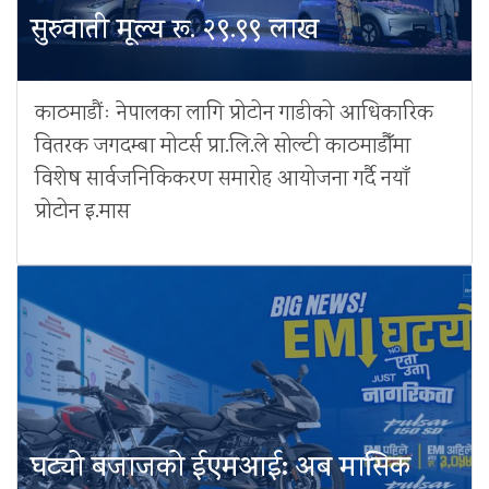
सुरुवाती मूल्य रू. २९.९९ लाख
काठमाडौंः नेपालका लागि प्रोटोन गाडीको आधिकारिक
वितरक जगदम्बा मोटर्स प्रा.लि.ले सोल्टी काठमाडौँमा
विशेष सार्वजनिकिकरण समारोह आयोजना गर्दै नयाँ
प्रोटोन इ.मास
घट्यो बजाजको ईएमआई: अब मासिक