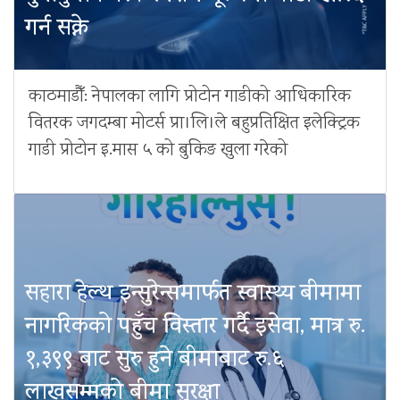
गर्न सक्ने
काठमाडौँ: नेपालका लागि प्रोटोन गाडीको आधिकारिक
वितरक जगदम्बा मोटर्स प्रा।लि।ले बहुप्रतिक्षित इलेक्ट्रिक
गाडी प्रोटोन इ.मास ५ को बुकिङ खुला गरेको
सहारा हेल्थ इन्सुरेन्समार्फत स्वास्थ्य बीमामा
नागरिकको पहुँच विस्तार गर्दै इसेवा, मात्र रु.
१,३९९ बाट सुरु हुने बीमाबाट रु.६
लाखसम्मको बीमा सुरक्षा