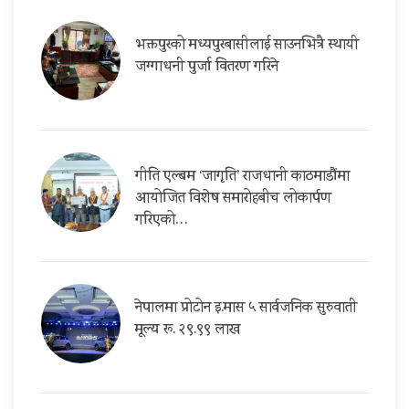
भक्तपुरको मध्यपुरबासीलाई साउनभित्रै स्थायी
जग्गाधनी पुर्जा वितरण गरिने
गीति एल्बम ‘जागृति’ राजधानी काठमाडौंमा
आयोजित विशेष समारोहबीच लोकार्पण
गरिएको…
नेपालमा प्रोटोन इ.मास ५ सार्वजनिक सुरुवाती
मूल्य रू. २९.९९ लाख