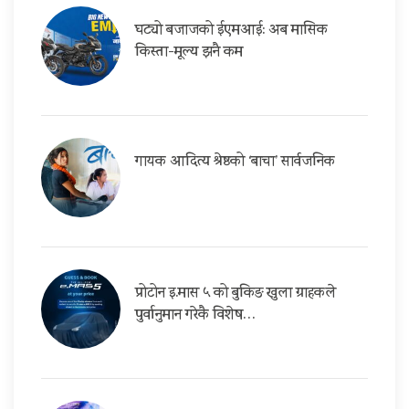
घट्यो बजाजको ईएमआई: अब मासिक
किस्ता-मूल्य झनै कम
गायक आदित्य श्रेष्ठको ‘बाचा’ सार्वजनिक
प्रोटोन इ.मास ५ को बुकिङ खुला ग्राहकले
पुर्वानुमान गरेकै विशेष…