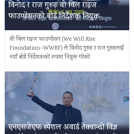
विनोद र राज गुरुङ वी विल राइज
फाउण्डेसनको बोर्ड निर्देशक नियुक्त
वी विल राइज फाउण्डेसन (We Will Rise
Foundation–WWRF) ले विनोद गुरुङ र राज गुरुङलाई
नयाँ बोर्ड निर्देशकको रूपमा नियुक्त गरेको
एनएसजेएफ स्पेशल अवार्ड तेक्वान्दो विज्ञ