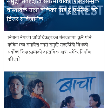
समुद्री सतहदेखि सगरमाथाको शिखरसम्मको
वास्तविक यात्रा बोकेको ‘रोड टु एभरेस्ट’ को
टिजर सार्वजनिक
नितान्त नेपाली प्राविधिकहरूको संलग्नतामा, कुनै पनि
कृत्रिम दृष्य समावेश नगरी समुद्री सतहदेखि विश्वको
सर्वोच्च शिखरसम्मको वास्तविक यात्रा समेटेर निर्माण
गरिएको