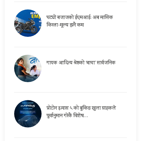
घट्यो बजाजको ईएमआई: अब मासिक
किस्ता-मूल्य झनै कम
गायक आदित्य श्रेष्ठको ‘बाचा’ सार्वजनिक
प्रोटोन इ.मास ५ को बुकिङ खुला ग्राहकले
पुर्वानुमान गरेकै विशेष…