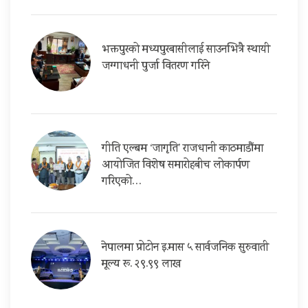
भक्तपुरको मध्यपुरबासीलाई साउनभित्रै स्थायी
जग्गाधनी पुर्जा वितरण गरिने
गीति एल्बम ‘जागृति’ राजधानी काठमाडौंमा
आयोजित विशेष समारोहबीच लोकार्पण
गरिएको…
नेपालमा प्रोटोन इ.मास ५ सार्वजनिक सुरुवाती
मूल्य रू. २९.९९ लाख