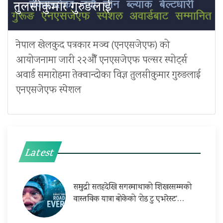
तुलसीकुमार गुरुङलाई
नेपाल खेलकुद पत्रकार मञ्च (एनएसजेएफ) को
आयोजनामा जारी २२औँ एनएसजेएफ पल्सर स्पोर्ट्स
अवार्ड समारोहमा तेक्वान्दोका विज्ञ तुलसीकुमार गुरुङलाई
एनएसजेएफ स्पेशल
Latest
समुद्री सतहदेखि सगरमाथाको शिखरसम्मको
वास्तविक यात्रा बोकेको ‘रोड टु एभरेस्ट’…