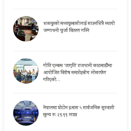
भक्तपुरको मध्यपुरबासीलाई साउनभित्रै स्थायी
जग्गाधनी पुर्जा वितरण गरिने
गीति एल्बम ‘जागृति’ राजधानी काठमाडौंमा
आयोजित विशेष समारोहबीच लोकार्पण
गरिएको…
नेपालमा प्रोटोन इ.मास ५ सार्वजनिक सुरुवाती
मूल्य रू. २९.९९ लाख