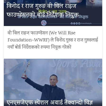
विनोद र राज गुरुङ वी विल राइज
फाउण्डेसनको बोर्ड निर्देशक नियुक्त
वी विल राइज फाउण्डेसन (We Will Rise
Foundation–WWRF) ले विनोद गुरुङ र राज गुरुङलाई
नयाँ बोर्ड निर्देशकको रूपमा नियुक्त गरेको
एनएसजेएफ स्पेशल अवार्ड तेक्वान्दो विज्ञ