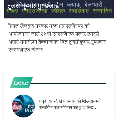
तुलसीकुमार गुरुङलाई
नेपाल खेलकुद पत्रकार मञ्च (एनएसजेएफ) को
आयोजनामा जारी २२औँ एनएसजेएफ पल्सर स्पोर्ट्स
अवार्ड समारोहमा तेक्वान्दोका विज्ञ तुलसीकुमार गुरुङलाई
एनएसजेएफ स्पेशल
Latest
समुद्री सतहदेखि सगरमाथाको शिखरसम्मको
वास्तविक यात्रा बोकेको ‘रोड टु एभरेस्ट’…