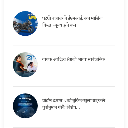
घट्यो बजाजको ईएमआई: अब मासिक
किस्ता-मूल्य झनै कम
गायक आदित्य श्रेष्ठको ‘बाचा’ सार्वजनिक
प्रोटोन इ.मास ५ को बुकिङ खुला ग्राहकले
पुर्वानुमान गरेकै विशेष…