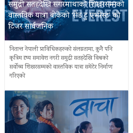
समुद्री सतहदेखि सगरमाथाको शिखरसम्मको
वास्तविक यात्रा बोकेको ‘रोड टु एभरेस्ट’ को
टिजर सार्वजनिक
नितान्त नेपाली प्राविधिकहरूको संलग्नतामा, कुनै पनि
कृत्रिम दृष्य समावेश नगरी समुद्री सतहदेखि विश्वको
सर्वोच्च शिखरसम्मको वास्तविक यात्रा समेटेर निर्माण
गरिएको