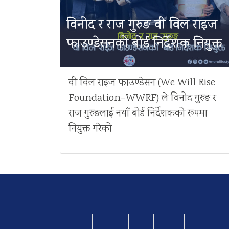
विनोद र राज गुरुङ वी विल राइज
फाउण्डेसनको बोर्ड निर्देशक नियुक्त
वी विल राइज फाउण्डेसन (We Will Rise
Foundation–WWRF) ले विनोद गुरुङ र
राज गुरुङलाई नयाँ बोर्ड निर्देशकको रूपमा
नियुक्त गरेको