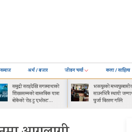
समाज
अर्थ / बजार
जीवन चर्या
कला / साहित्य
भक्तपुरको मध्यपुरबासीलाई
गीति एल्बम ‘जागृति’
साउनभित्रै स्थायी जग्गाधनी
काठमाडौंमा आयोजित
पुर्जा वितरण गरिने
समारोहबीच लोकार्प
गरिएको…