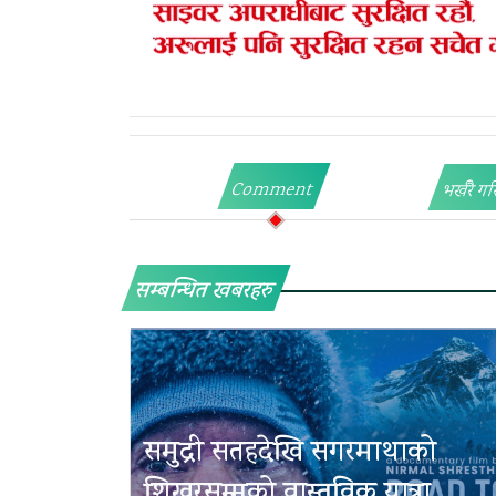
Comment
भर्खरै गर
सम्बन्धित खबरहरु
समुद्री सतहदेखि सगरमाथाको
शिखरसम्मको वास्तविक यात्रा