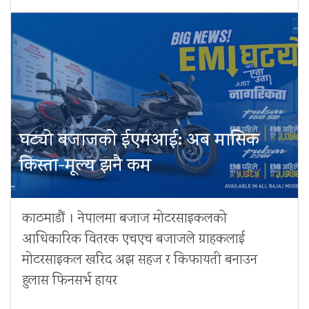
घट्यो बजाजको ईएमआई: अब मासिक
किस्ता-मूल्य झनै कम
काठमाडौं । नेपालमा बजाज मोटरसाइकलको
आधिकारिक वितरक एचएच बजाजले ग्राहकलाई
मोटरसाइकल खरिद अझ सहज र किफायती बनाउन
हुलास फिनसर्भ हायर