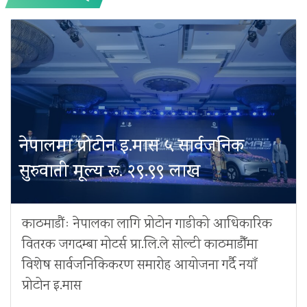
नेपालमा प्रोटोन इ.मास ५ सार्वजनिक
सुरुवाती मूल्य रू. २९.९९ लाख
काठमाडौंः नेपालका लागि प्रोटोन गाडीको आधिकारिक
वितरक जगदम्बा मोटर्स प्रा.लि.ले सोल्टी काठमाडौँमा
विशेष सार्वजनिकिकरण समारोह आयोजना गर्दै नयाँ
प्रोटोन इ.मास