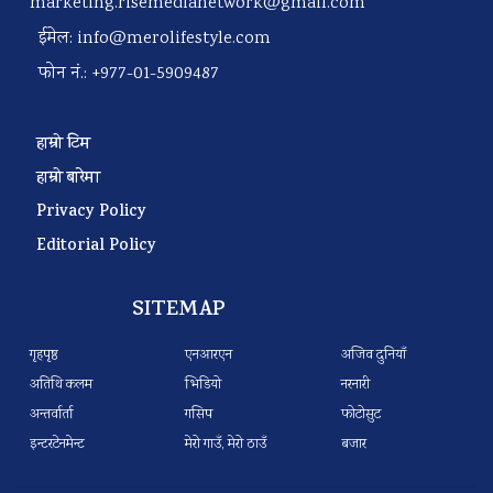
marketing.risemedianetwork@gmail.com
ईमेल:
info@merolifestyle.com
फोन नं.: +977-01-5909487
हाम्रो टिम
हाम्रो बारेमा
Privacy Policy
Editorial Policy
SITEMAP
गृहपृष्ठ
एनआरएन
अजिव दुनियाँ
अतिथि कलम
भिडियो
नरनारी
अन्तर्वार्ता
गसिप
फोटोसुट
इन्टरटेनमेन्ट
मेरो गाउँ, मेरो ठाउँ
बजार