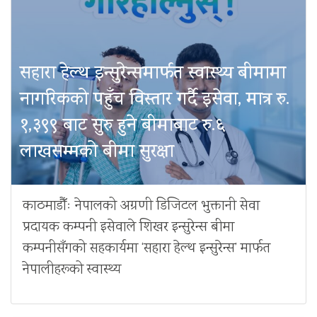
सहारा हेल्थ इन्सुरेन्समार्फत स्वास्थ्य बीमामा
नागरिकको पहुँच विस्तार गर्दै इसेवा, मात्र रु.
१,३९९ बाट सुरु हुने बीमाबाट रु.६
लाखसम्मको बीमा सुरक्षा
काठमाडौँः नेपालको अग्रणी डिजिटल भुक्तानी सेवा
प्रदायक कम्पनी इसेवाले शिखर इन्सुरेन्स बीमा
कम्पनीसँगको सहकार्यमा ‘सहारा हेल्थ इन्सुरेन्स’ मार्फत
नेपालीहरूको स्वास्थ्य