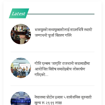
Latest
भक्तपुरको मध्यपुरबासीलाई साउनभित्रै स्थायी
जग्गाधनी पुर्जा वितरण गरिने
गीति एल्बम ‘जागृति’ राजधानी काठमाडौंमा
आयोजित विशेष समारोहबीच लोकार्पण
गरिएको…
नेपालमा प्रोटोन इ.मास ५ सार्वजनिक सुरुवाती
मूल्य रू. २९.९९ लाख