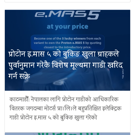
प्रोटोन इ.मास ५ को बुकिङ खुला ग्राहकले
पुर्वानुमान गरेकै विशेष मूल्यमा गाडी खरिद
गर्न सक्ने
काठमाडौँ: नेपालका लागि प्रोटोन गाडीको आधिकारिक
वितरक जगदम्बा मोटर्स प्रा।लि।ले बहुप्रतिक्षित इलेक्ट्रिक
गाडी प्रोटोन इ.मास ५ को बुकिङ खुला गरेको