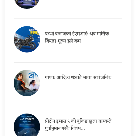
घट्यो बजाजको ईएमआई: अब मासिक
किस्ता-मूल्य झनै कम
गायक आदित्य श्रेष्ठको ‘बाचा’ सार्वजनिक
प्रोटोन इ.मास ५ को बुकिङ खुला ग्राहकले
पुर्वानुमान गरेकै विशेष…