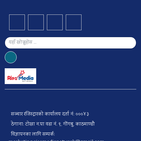
सञ्चार रजिस्ट्रारको कार्यालय दर्ता नं: ०००४३
ठेगाना: टोखा न.पा वडा नं. ९, गोंगबु, काठमाण्डौ
विज्ञापनका लागि सम्पर्क: