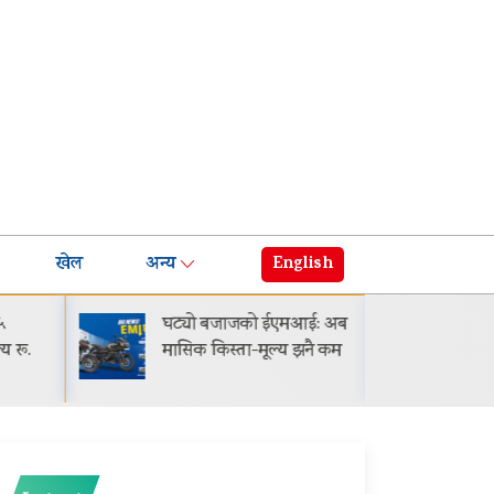
खेल
अन्य
English
५
घट्यो बजाजको ईएमआई: अब
गायक 
य रू.
मासिक किस्ता-मूल्य झनै कम
सार्