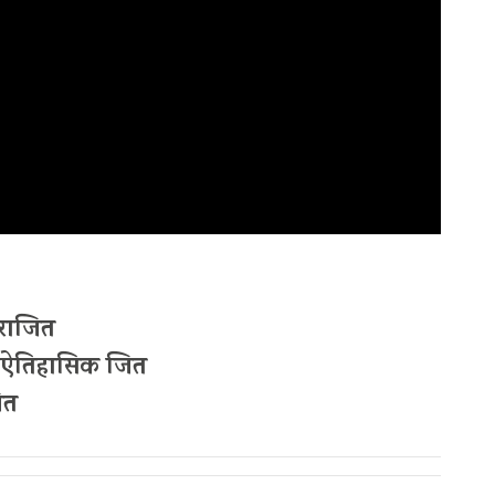
 पराजित
को ऐतिहासिक जित
ित