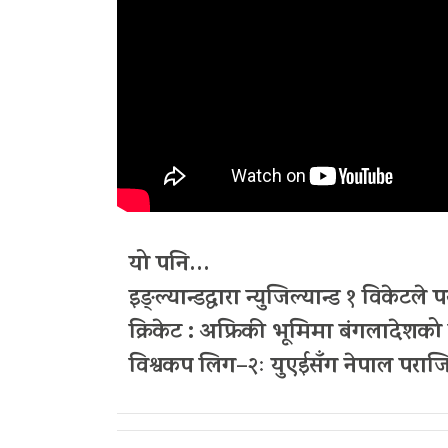
यो पनि…
इङ्ल्यान्डद्वारा न्युजिल्यान्ड १ विकेटले
क्रिकेट : अफ्रिकी भूमिमा बंगलादेश
विश्वकप लिग–२ः युएईसँग नेपाल पराज