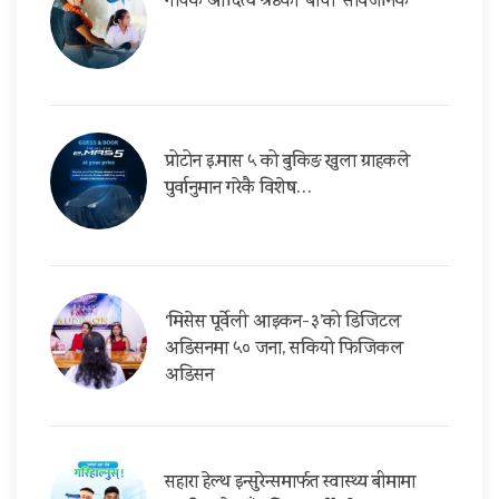
गायक आदित्य श्रेष्ठको ‘बाचा’ सार्वजनिक
प्रोटोन इ.मास ५ को बुकिङ खुला ग्राहकले
पुर्वानुमान गरेकै विशेष…
‘मिसेस पूर्वेली आइकन-३’को डिजिटल
अडिसनमा ५० जना, सकियो फिजिकल
अडिसन
सहारा हेल्थ इन्सुरेन्समार्फत स्वास्थ्य बीमामा