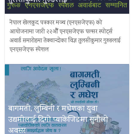
तुलसीकुमार गुरुङलाई
नेपाल खेलकुद पत्रकार मञ्च (एनएसजेएफ) को
आयोजनामा जारी २२औँ एनएसजेएफ पल्सर स्पोर्ट्स
अवार्ड समारोहमा तेक्वान्दोका विज्ञ तुलसीकुमार गुरुङलाई
एनएसजेएफ स्पेशल
बागमती, लुम्बिनी र मधेशका युवा
उद्यमीलाई दिगो प्याकेजिङमा सुनौलो
अवसर