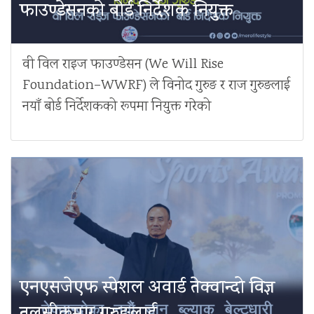
फाउण्डेसनको बोर्ड निर्देशक नियुक्त
वी विल राइज फाउण्डेसन (We Will Rise
Foundation–WWRF) ले विनोद गुरुङ र राज गुरुङलाई
नयाँ बोर्ड निर्देशकको रूपमा नियुक्त गरेको
एनएसजेएफ स्पेशल अवार्ड तेक्वान्दो विज्ञ