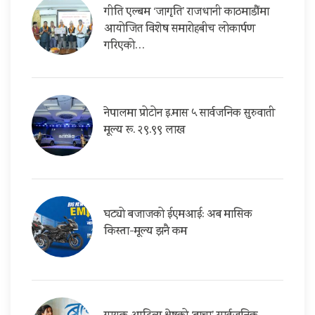
गीति एल्बम ‘जागृति’ राजधानी काठमाडौंमा
आयोजित विशेष समारोहबीच लोकार्पण
गरिएको…
नेपालमा प्रोटोन इ.मास ५ सार्वजनिक सुरुवाती
मूल्य रू. २९.९९ लाख
घट्यो बजाजको ईएमआई: अब मासिक
किस्ता-मूल्य झनै कम