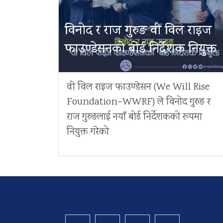
विनोद र राज गुरुङ वी विल राइज
फाउण्डेसनको बोर्ड निर्देशक नियुक्त
वी विल राइज फाउण्डेसन (We Will Rise
Foundation–WWRF) ले विनोद गुरुङ र
राज गुरुङलाई नयाँ बोर्ड निर्देशकको रूपमा
नियुक्त गरेको