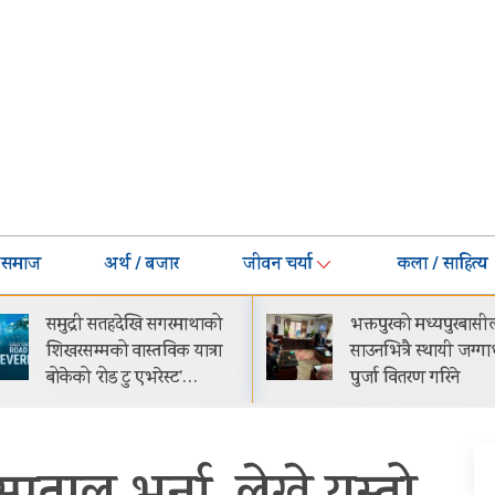
समाज
अर्थ / बजार
जीवन चर्या
कला / साहित्य
भक्तपुरको मध्यपुरबासीलाई
गीति एल्बम ‘जागृ
साउनभित्रै स्थायी जग्गाधनी
काठमाडौंमा आयो
पुर्जा वितरण गरिने
समारोहबीच लोकार
गरिएको…