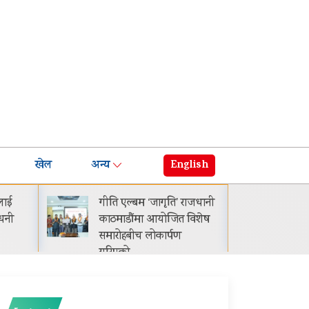
खेल
अन्य
English
ति’ राजधानी
नेपालमा प्रोटोन इ.मास ५
जित विशेष
सार्वजनिक सुरुवाती मूल्य रू.
्पण
२९.९९ लाख