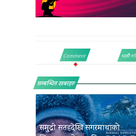
Comment
भर्खरै गर
सम्बन्धित खबरहरु
समुद्री सतहदेखि सगरमाथाको