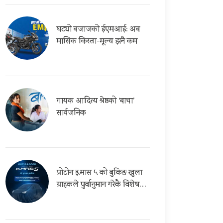
घट्यो बजाजको ईएमआई: अब
मासिक किस्ता-मूल्य झनै कम
गायक आदित्य श्रेष्ठको ‘बाचा’
सार्वजनिक
प्रोटोन इ.मास ५ को बुकिङ खुला
ग्राहकले पुर्वानुमान गरेकै विशेष…