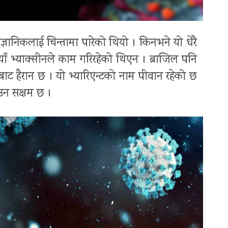
ैज्ञानिकलाई चिन्तामा पारेको थियो । किनभने यो धेरै
ाँ भ्याक्सीनले काम गरिरहेको थिएन । ब्राजिल पनि
टबाट हैरान छ । यो भ्यारिएन्टको नाम पीवान रहेको छ
ाउन सक्षम छ ।