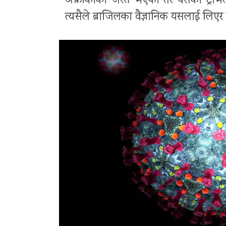
अफ्रीकाको जस्तै भएको तर यसको ट्राभल ह
त्यसैले ब्राजिलका वैज्ञानिक यसलाई लिएर