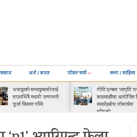
समाज
अर्थ / बजार
जीवन चर्या
कला / साहित्य
गीति एल्बम ‘जागृति’ राजधानी
नेपालमा प्रोटोन इ.मास 
काठमाडौंमा आयोजित विशेष
सार्वजनिक सुरुवाती मूल्
समारोहबीच लोकार्पण
२९.९९ लाख
गरिएको…