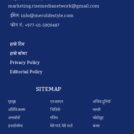
marketing.risemedianetwork@gmail.com
ईमेल:
info@merolifestyle.com
फोन नं.: +977-01-5909487
हाम्रो टिम
हाम्रो बारेमा
Privacy Policy
Editorial Policy
SITEMAP
गृहपृष्ठ
एनआरएन
अजिव दुनियाँ
अतिथि कलम
भिडियो
नरनारी
अन्तर्वार्ता
गसिप
फोटोसुट
इन्टरटेनमेन्ट
मेरो गाउँ, मेरो ठाउँ
बजार