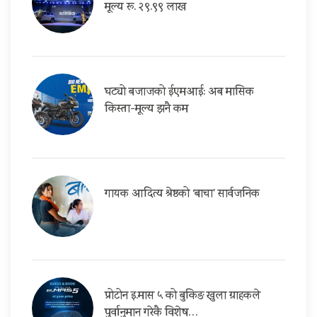
मूल्य रू. २९.९९ लाख
घट्यो बजाजको ईएमआई: अब मासिक
किस्ता-मूल्य झनै कम
गायक आदित्य श्रेष्ठको ‘बाचा’ सार्वजनिक
प्रोटोन इ.मास ५ को बुकिङ खुला ग्राहकले
पुर्वानुमान गरेकै विशेष…