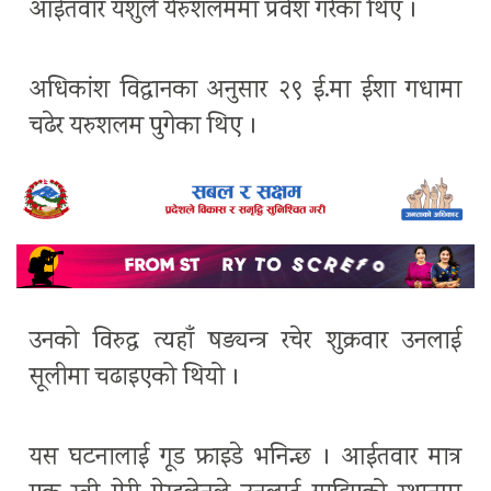
आईतवार यशुले येरुशलममा प्रवेश गरेका थिए ।
अधिकांश विद्वानका अनुसार २९ ई.मा ईशा गधामा
चढेर यरुशलम पुगेका थिए ।
उनको विरुद्ध त्यहाँ षड्यन्त्र रचेर शुक्रवार उनलाई
सूलीमा चढाइएको थियो ।
यस घटनालाई गूड फ्राइडे भनिन्छ । आईतवार मात्र