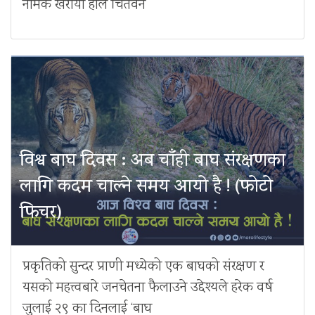
नामक खरायो हालै चितवन
विश्व बाघ दिवस : अब चाँही बाघ संरक्षणका
लागि कदम चाल्ने समय आयो है ! (फोटो
फिचर)
प्रकृतिको सुन्दर प्राणी मध्येको एक बाघको संरक्षण र
यसको महत्त्वबारे जनचेतना फैलाउने उद्देश्यले हरेक वर्ष
जुलाई २९ का दिनलाई ‘बाघ