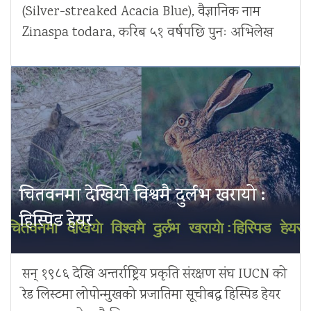
(Silver-streaked Acacia Blue), वैज्ञानिक नाम
Zinaspa todara, करिब ५१ वर्षपछि पुनः अभिलेख
चितवनमा देखियो विश्वमै दुर्लभ खरायो :
हिस्पिड हेयर
सन् १९८६ देखि अन्तर्राष्ट्रिय प्रकृति संरक्षण संघ IUCN को
रेड लिस्टमा लोपोन्मुखको प्रजातिमा सूचीबद्ध हिस्पिड हेयर