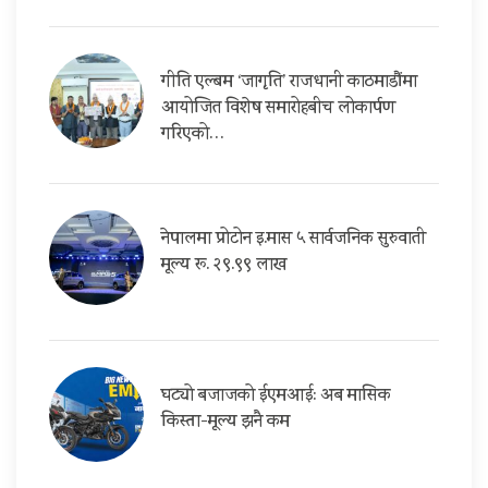
गीति एल्बम ‘जागृति’ राजधानी काठमाडौंमा
आयोजित विशेष समारोहबीच लोकार्पण
गरिएको…
नेपालमा प्रोटोन इ.मास ५ सार्वजनिक सुरुवाती
मूल्य रू. २९.९९ लाख
घट्यो बजाजको ईएमआई: अब मासिक
किस्ता-मूल्य झनै कम