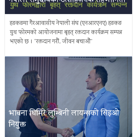
नेपाली समुदायको उत्साहजनक सहभागिता
हङकङमा गैरआवासीय नेपाली संघ (एनआरएनए) हङकङ
युथ फोरमको आयोजनामा बृहत् रक्तदान कार्यक्रम सम्पन्न
भएको छ । “रक्तदान गरौं, जीवन बचाऔं”
भावना घिमिरे लुम्बिनी लायन्सको सिइओ
नियुक्त