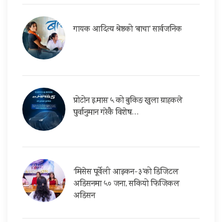
गायक आदित्य श्रेष्ठको ‘बाचा’ सार्वजनिक
प्रोटोन इ.मास ५ को बुकिङ खुला ग्राहकले
पुर्वानुमान गरेकै विशेष…
‘मिसेस पूर्वेली आइकन-३’को डिजिटल
अडिसनमा ५० जना, सकियो फिजिकल
अडिसन