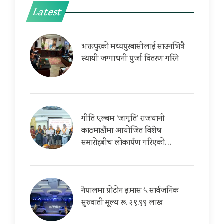
Latest
भक्तपुरको मध्यपुरबासीलाई साउनभित्रै
स्थायी जग्गाधनी पुर्जा वितरण गरिने
गीति एल्बम ‘जागृति’ राजधानी
काठमाडौंमा आयोजित विशेष
समारोहबीच लोकार्पण गरिएको…
नेपालमा प्रोटोन इ.मास ५ सार्वजनिक
सुरुवाती मूल्य रू. २९.९९ लाख