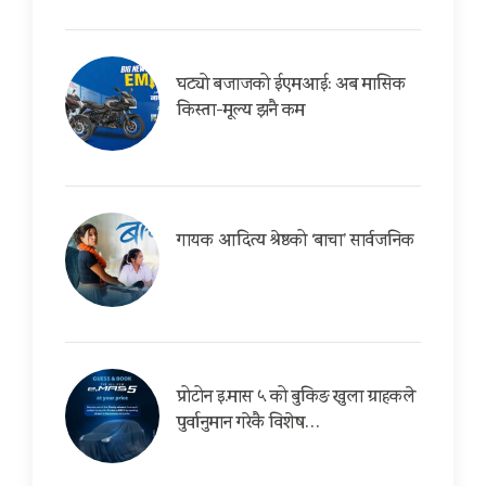
घट्यो बजाजको ईएमआई: अब मासिक
किस्ता-मूल्य झनै कम
गायक आदित्य श्रेष्ठको ‘बाचा’ सार्वजनिक
प्रोटोन इ.मास ५ को बुकिङ खुला ग्राहकले
पुर्वानुमान गरेकै विशेष…