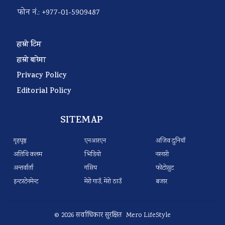
फोन नं.: +977-01-5909487
हाम्रो टिम
हाम्रो बारेमा
Privacy Policy
Editorial Policy
SITEMAP
गृहपृष्ठ
एनआरएन
अजिव दुनियाँ
अतिथि कलम
भिडियो
नरनारी
अन्तर्वार्ता
गसिप
फोटोसुट
इन्टरटेनमेन्ट
मेरो गाउँ, मेरो ठाउँ
बजार
© 2026 सर्वाधिकार सुरक्षित Mero LifeStyle