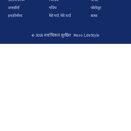
अतिथि कलम
भिडियो
नरनारी
अन्तर्वार्ता
गसिप
फोटोसुट
इन्टरटेनमेन्ट
मेरो गाउँ, मेरो ठाउँ
बजार
© 2026 सर्वाधिकार सुरक्षित Mero LifeStyle