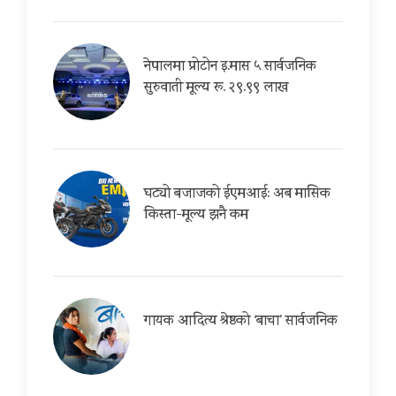
नेपालमा प्रोटोन इ.मास ५ सार्वजनिक
सुरुवाती मूल्य रू. २९.९९ लाख
घट्यो बजाजको ईएमआई: अब मासिक
किस्ता-मूल्य झनै कम
गायक आदित्य श्रेष्ठको ‘बाचा’ सार्वजनिक