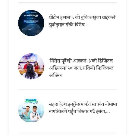
प्रोटोन इ.मास ५ को बुकिङ खुला ग्राहकले
पुर्वानुमान गरेकै विशेष…
‘मिसेस पूर्वेली आइकन-३’को डिजिटल
अडिसनमा ५० जना, सकियो फिजिकल
अडिसन
सहारा हेल्थ इन्सुरेन्समार्फत स्वास्थ्य बीमामा
नागरिकको पहुँच विस्तार गर्दै इसेवा,…