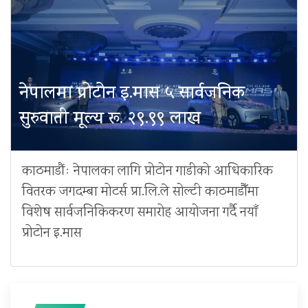
नेपालमा प्रोटोन इ.मास ५ सार्वजनिक
सुरुवाती मूल्य रू. २९.९९ लाख
काठमाडौंः नेपालका लागि प्रोटोन गाडीको आधिकारिक
वितरक जगदम्बा मोटर्स प्रा.लि.ले सोल्टी काठमाडौँमा
विशेष सार्वजनिकिकरण समारोह आयोजना गर्दै नयाँ
प्रोटोन इ.मास