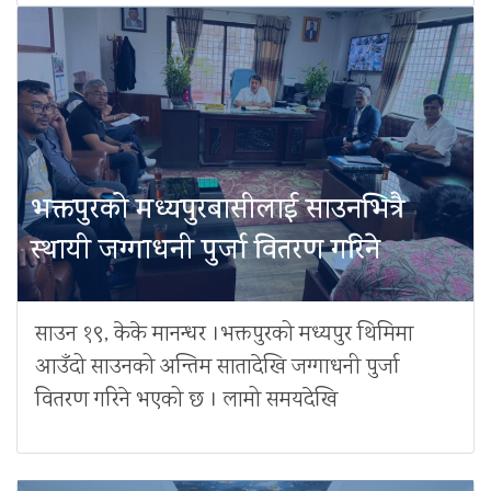
भक्तपुरको मध्यपुरबासीलाई साउनभित्रै
स्थायी जग्गाधनी पुर्जा वितरण गरिने
साउन १९, केके मानन्धर ।भक्तपुरको मध्यपुर थिमिमा
आउँदो साउनको अन्तिम सातादेखि जग्गाधनी पुर्जा
वितरण गरिने भएको छ । लामो समयदेखि