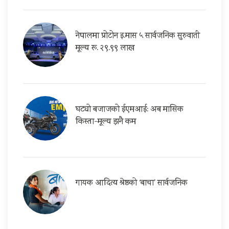
नेपालमा प्रोटोन इ.मास ५ सार्वजनिक सुरुवाती
मूल्य रू. २९.९९ लाख
घट्यो बजाजको ईएमआई: अब मासिक
किस्ता-मूल्य झनै कम
गायक आदित्य श्रेष्ठको ‘बाचा’ सार्वजनिक