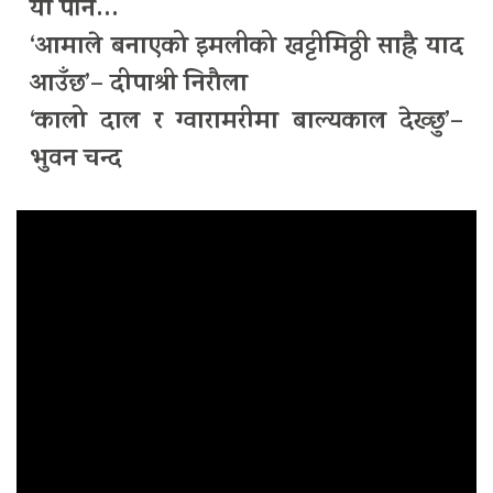
यो पनि…
‘आमाले बनाएको इमलीको खट्टीमिठ्ठी साह्रै याद
आउँछ’– दीपाश्री निरौला
‘कालो दाल र ग्वारामरीमा बाल्यकाल देख्छु’–
भुवन चन्द