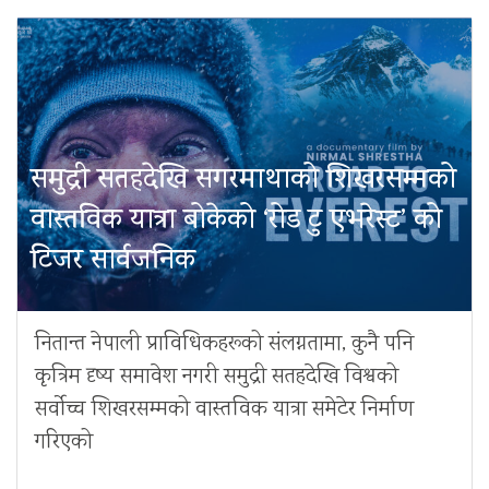
समुद्री सतहदेखि सगरमाथाको शिखरसम्मको
वास्तविक यात्रा बोकेको ‘रोड टु एभरेस्ट’ को
टिजर सार्वजनिक
नितान्त नेपाली प्राविधिकहरूको संलग्नतामा, कुनै पनि
कृत्रिम दृष्य समावेश नगरी समुद्री सतहदेखि विश्वको
सर्वोच्च शिखरसम्मको वास्तविक यात्रा समेटेर निर्माण
गरिएको