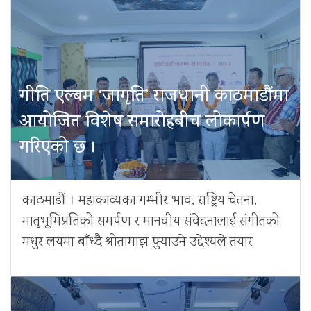
गीति एल्बम ‘जागृति’ राजधानी काठमाडौंमा
आयोजित विशेष समारोहबीच लोकार्पण
गरिएको छ ।
काठमाडौं । महाकाव्यका गम्भीर भाव, राष्ट्रिय चेतना,
मातृभूमिप्रतिको समर्पण र मानवीय संवेदनालाई संगीतको
मधुर लयमा बाँध्दै श्रोतामाझ पुर्‍याउने उद्देश्यले तयार