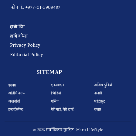
फोन नं.: +977-01-5909487
हाम्रो टिम
हाम्रो बारेमा
Privacy Policy
Editorial Policy
SITEMAP
गृहपृष्ठ
एनआरएन
अजिव दुनियाँ
अतिथि कलम
भिडियो
नरनारी
अन्तर्वार्ता
गसिप
फोटोसुट
इन्टरटेनमेन्ट
मेरो गाउँ, मेरो ठाउँ
बजार
© 2026 सर्वाधिकार सुरक्षित Mero LifeStyle