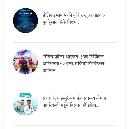
प्रोटोन इ.मास ५ को बुकिङ खुला ग्राहकले
पुर्वानुमान गरेकै विशेष…
‘मिसेस पूर्वेली आइकन-३’को डिजिटल
अडिसनमा ५० जना, सकियो फिजिकल
अडिसन
सहारा हेल्थ इन्सुरेन्समार्फत स्वास्थ्य बीमामा
नागरिकको पहुँच विस्तार गर्दै इसेवा,…