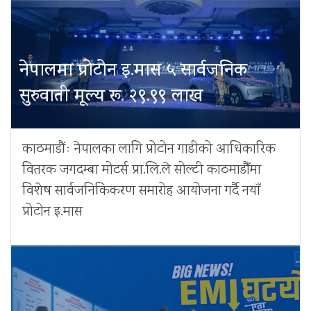
नेपालमा प्रोटोन इ.मास ५ सार्वजनिक
सुरुवाती मूल्य रू. २९.९९ लाख
काठमाडौंः नेपालका लागि प्रोटोन गाडीको आधिकारिक
वितरक जगदम्बा मोटर्स प्रा.लि.ले सोल्टी काठमाडौँमा
विशेष सार्वजनिकिकरण समारोह आयोजना गर्दै नयाँ
प्रोटोन इ.मास