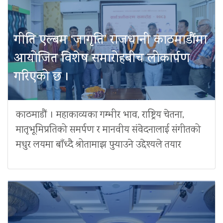
गीति एल्बम ‘जागृति’ राजधानी काठमाडौंमा
आयोजित विशेष समारोहबीच लोकार्पण
गरिएको छ ।
काठमाडौं । महाकाव्यका गम्भीर भाव, राष्ट्रिय चेतना,
मातृभूमिप्रतिको समर्पण र मानवीय संवेदनालाई संगीतको
मधुर लयमा बाँध्दै श्रोतामाझ पुर्‍याउने उद्देश्यले तयार