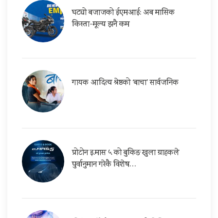
घट्यो बजाजको ईएमआई: अब मासिक
किस्ता-मूल्य झनै कम
गायक आदित्य श्रेष्ठको ‘बाचा’ सार्वजनिक
प्रोटोन इ.मास ५ को बुकिङ खुला ग्राहकले
पुर्वानुमान गरेकै विशेष…