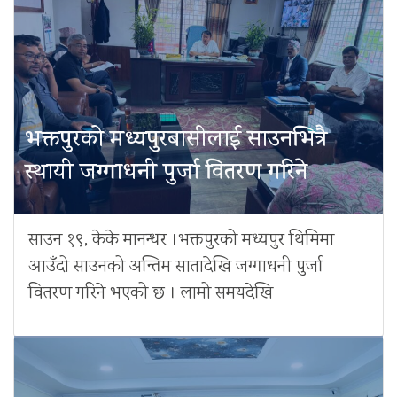
भक्तपुरको मध्यपुरबासीलाई साउनभित्रै
स्थायी जग्गाधनी पुर्जा वितरण गरिने
साउन १९, केके मानन्धर ।भक्तपुरको मध्यपुर थिमिमा
आउँदो साउनको अन्तिम सातादेखि जग्गाधनी पुर्जा
वितरण गरिने भएको छ । लामो समयदेखि