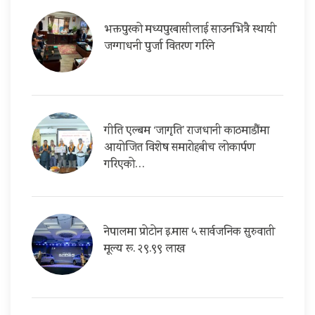
भक्तपुरको मध्यपुरबासीलाई साउनभित्रै स्थायी
जग्गाधनी पुर्जा वितरण गरिने
गीति एल्बम ‘जागृति’ राजधानी काठमाडौंमा
आयोजित विशेष समारोहबीच लोकार्पण
गरिएको…
नेपालमा प्रोटोन इ.मास ५ सार्वजनिक सुरुवाती
मूल्य रू. २९.९९ लाख