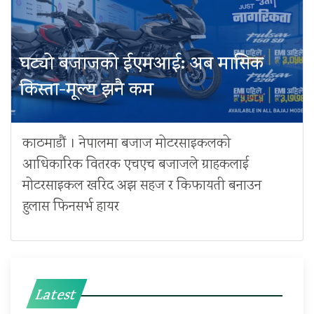
घट्यो बजाजको ईएमआई: अब मासिक
किस्ता-मूल्य झनै कम
काठमाडौं । नेपालमा बजाज मोटरसाइकलको
आधिकारिक वितरक एचएच बजाजले ग्राहकलाई
मोटरसाइकल खरिद अझ सहज र किफायती बनाउन
हुलास फिनसर्भ हायर
Latest