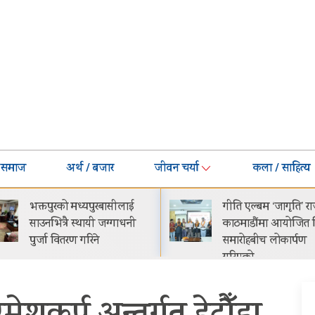
समाज
अर्थ / बजार
जीवन चर्या
कला / साहित्य
गीति एल्बम ‘जागृति’ राजधानी
नेपालमा प्रोटोन इ.मास 
काठमाडौंमा आयोजित विशेष
सार्वजनिक सुरुवाती मूल्
समारोहबीच लोकार्पण
२९.९९ लाख
गरिएको…