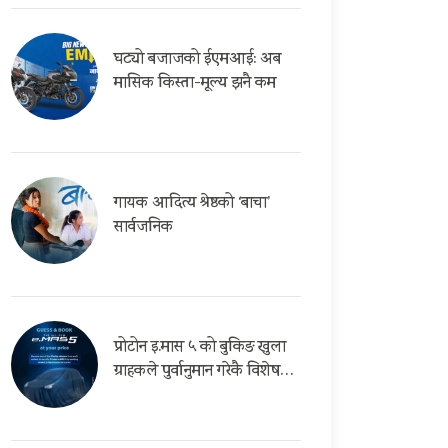
घट्यो बजाजको ईएमआई: अब
मासिक किस्ता-मूल्य झनै कम
गायक आदित्य श्रेष्ठको ‘बाचा’
सार्वजनिक
प्रोटोन इ.मास ५ को बुकिङ खुला
ग्राहकले पुर्वानुमान गरेकै विशेष…