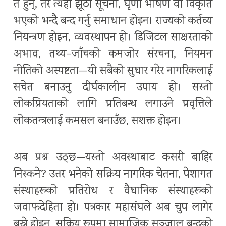
त हुन्, तर त्यहाँ झूठा सूचना, घृणा भाषण वा विकृति
भएको भन्दै बन्द गर्नु समाधान होइन। राज्यको कर्तव्य
नियन्त्रण होइन, व्यवस्थापन हो। डिजिटल साक्षरताको
अभाव, तथ्य-जाँचको कमजोर संरचना, नियमन
नीतिको अस्पष्टता—यी सबैको सुधार गरेर नागरिकलाई
सचेत बनाउनु दीर्घकालीन उपाय हो। सस्तो
लोकप्रियताको लागि प्रतिबन्ध लगाउने प्रवृत्तिले
लोकतन्त्रलाई कमसल बनाउँछ, सशक्त होइन।
अब प्रश्न उठ्छ—यस्तो अवस्थाबाट कसरी बाहिर
निस्कने? उत्तर भनेको सक्रिय नागरिक चेतना, पेशागत
संस्थाहरूको प्रतिरोध र वैधानिक संस्थाहरूको
जवाफदेहिता हो। पत्रकार महासंघले अब चुप लागेर
बस्ने होइन, सक्रिय रूपमा सामाजिक सञ्जाल बन्दको