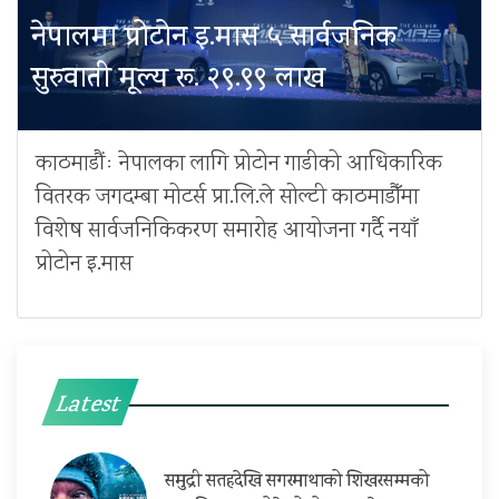
नेपालमा प्रोटोन इ.मास ५ सार्वजनिक
सुरुवाती मूल्य रू. २९.९९ लाख
काठमाडौंः नेपालका लागि प्रोटोन गाडीको आधिकारिक
वितरक जगदम्बा मोटर्स प्रा.लि.ले सोल्टी काठमाडौँमा
विशेष सार्वजनिकिकरण समारोह आयोजना गर्दै नयाँ
प्रोटोन इ.मास
Latest
समुद्री सतहदेखि सगरमाथाको शिखरसम्मको