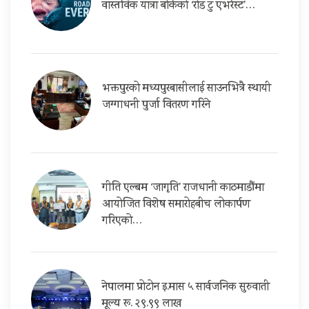
वास्तविक यात्रा बोकेको ‘रोड टु एभरेस्ट’…
भक्तपुरको मध्यपुरबासीलाई साउनभित्रै स्थायी
जग्गाधनी पुर्जा वितरण गरिने
गीति एल्बम ‘जागृति’ राजधानी काठमाडौंमा
आयोजित विशेष समारोहबीच लोकार्पण
गरिएको…
नेपालमा प्रोटोन इ.मास ५ सार्वजनिक सुरुवाती
मूल्य रू. २९.९९ लाख