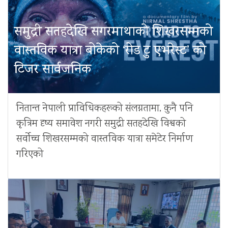
समुद्री सतहदेखि सगरमाथाको शिखरसम्मको
वास्तविक यात्रा बोकेको ‘रोड टु एभरेस्ट’ को
टिजर सार्वजनिक
नितान्त नेपाली प्राविधिकहरूको संलग्नतामा, कुनै पनि
कृत्रिम दृष्य समावेश नगरी समुद्री सतहदेखि विश्वको
सर्वोच्च शिखरसम्मको वास्तविक यात्रा समेटेर निर्माण
गरिएको