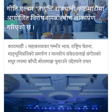
गीति एल्बम ‘जागृति’ राजधानी काठमाडौंमा
आयोजित विशेष समारोहबीच लोकार्पण
गरिएको छ ।
काठमाडौं । महाकाव्यका गम्भीर भाव, राष्ट्रिय चेतना,
मातृभूमिप्रतिको समर्पण र मानवीय संवेदनालाई संगीतको
मधुर लयमा बाँध्दै श्रोतामाझ पुर्‍याउने उद्देश्यले तयार