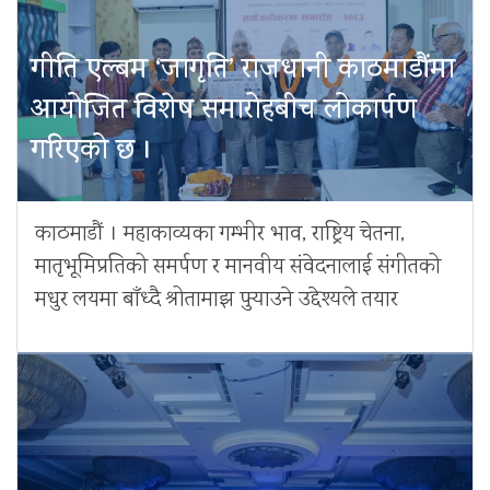
गीति एल्बम ‘जागृति’ राजधानी काठमाडौंमा
आयोजित विशेष समारोहबीच लोकार्पण
गरिएको छ ।
काठमाडौं । महाकाव्यका गम्भीर भाव, राष्ट्रिय चेतना,
मातृभूमिप्रतिको समर्पण र मानवीय संवेदनालाई संगीतको
मधुर लयमा बाँध्दै श्रोतामाझ पुर्‍याउने उद्देश्यले तयार