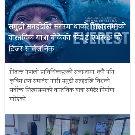
समुद्री सतहदेखि सगरमाथाको शिखरसम्मको
वास्तविक यात्रा बोकेको ‘रोड टु एभरेस्ट’ को
टिजर सार्वजनिक
नितान्त नेपाली प्राविधिकहरूको संलग्नतामा, कुनै पनि
कृत्रिम दृष्य समावेश नगरी समुद्री सतहदेखि विश्वको
सर्वोच्च शिखरसम्मको वास्तविक यात्रा समेटेर निर्माण
गरिएको