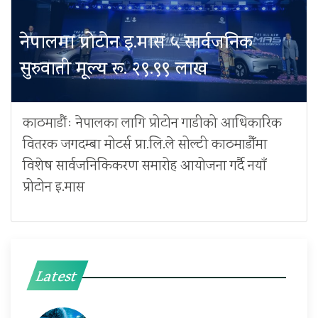
नेपालमा प्रोटोन इ.मास ५ सार्वजनिक
सुरुवाती मूल्य रू. २९.९९ लाख
काठमाडौंः नेपालका लागि प्रोटोन गाडीको आधिकारिक
वितरक जगदम्बा मोटर्स प्रा.लि.ले सोल्टी काठमाडौँमा
विशेष सार्वजनिकिकरण समारोह आयोजना गर्दै नयाँ
प्रोटोन इ.मास
Latest