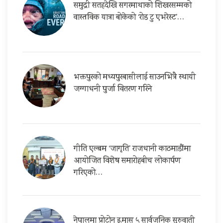
समुद्री सतहदेखि सगरमाथाको शिखरसम्मको
वास्तविक यात्रा बोकेको ‘रोड टु एभरेस्ट’…
भक्तपुरको मध्यपुरबासीलाई साउनभित्रै स्थायी
जग्गाधनी पुर्जा वितरण गरिने
गीति एल्बम ‘जागृति’ राजधानी काठमाडौंमा
आयोजित विशेष समारोहबीच लोकार्पण
गरिएको…
नेपालमा प्रोटोन इ.मास ५ सार्वजनिक सुरुवाती