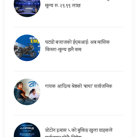
मूल्य रू. २९.९९ लाख
घट्यो बजाजको ईएमआई: अब मासिक
किस्ता-मूल्य झनै कम
गायक आदित्य श्रेष्ठको ‘बाचा’ सार्वजनिक
प्रोटोन इ.मास ५ को बुकिङ खुला ग्राहकले