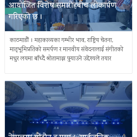
आयोजित विशेष समारोहबीच लोकार्पण
गरिएको छ ।
काठमाडौं । महाकाव्यका गम्भीर भाव, राष्ट्रिय चेतना,
मातृभूमिप्रतिको समर्पण र मानवीय संवेदनालाई संगीतको
मधुर लयमा बाँध्दै श्रोतामाझ पुर्‍याउने उद्देश्यले तयार