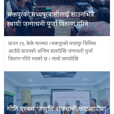
भक्तपुरको मध्यपुरबासीलाई साउनभित्रै
स्थायी जग्गाधनी पुर्जा वितरण गरिने
साउन १९, केके मानन्धर ।भक्तपुरको मध्यपुर थिमिमा
आउँदो साउनको अन्तिम सातादेखि जग्गाधनी पुर्जा
वितरण गरिने भएको छ । लामो समयदेखि
गीति एल्बम ‘जागृति’ राजधानी काठमाडौंमा