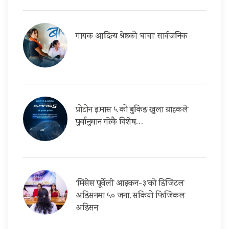
गायक आदित्य श्रेष्ठको ‘बाचा’ सार्वजनिक
प्रोटोन इ.मास ५ को बुकिङ खुला ग्राहकले
पुर्वानुमान गरेकै विशेष…
‘मिसेस पूर्वेली आइकन-३’को डिजिटल
अडिसनमा ५० जना, सकियो फिजिकल
अडिसन