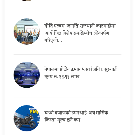
गीति एल्बम ‘जागृति’ राजधानी काठमाडौंमा
आयोजित विशेष समारोहबीच लोकार्पण
गरिएको…
नेपालमा प्रोटोन इ.मास ५ सार्वजनिक सुरुवाती
मूल्य रू. २९.९९ लाख
घट्यो बजाजको ईएमआई: अब मासिक
किस्ता-मूल्य झनै कम