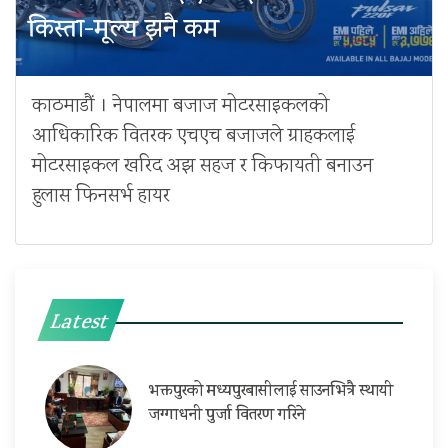
किस्ता-मूल्य झनै कम
काठमाडौं । नेपालमा बजाज मोटरसाइकलको
आधिकारिक वितरक एचएच बजाजले ग्राहकलाई
मोटरसाइकल खरिद अझ सहज र किफायती बनाउन
हुलास फिनसर्भ हायर
Latest
भक्तपुरको मध्यपुरबासीलाई साउनभित्रै स्थायी
जग्गाधनी पुर्जा वितरण गरिने