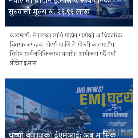
नेपालमा प्रोटोन इ.मास ५ सार्वजनिक
सुरुवाती मूल्य रू. २९.९९ लाख
काठमाडौंः नेपालका लागि प्रोटोन गाडीको आधिकारिक
वितरक जगदम्बा मोटर्स प्रा.लि.ले सोल्टी काठमाडौँमा
विशेष सार्वजनिकिकरण समारोह आयोजना गर्दै नयाँ
प्रोटोन इ.मास
घट्यो बजाजको ईएमआई: अब मासिक