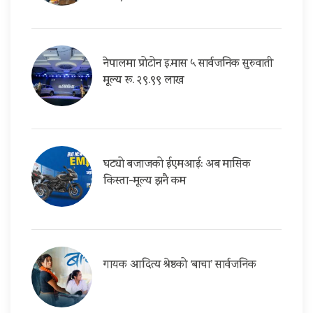
नेपालमा प्रोटोन इ.मास ५ सार्वजनिक सुरुवाती
मूल्य रू. २९.९९ लाख
घट्यो बजाजको ईएमआई: अब मासिक
किस्ता-मूल्य झनै कम
गायक आदित्य श्रेष्ठको ‘बाचा’ सार्वजनिक