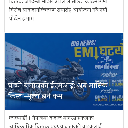
वितरक जगदम्बा मोटर्स प्रा.लि.ले सोल्टी काठमाडौँमा
विशेष सार्वजनिकिकरण समारोह आयोजना गर्दै नयाँ
प्रोटोन इ.मास
घट्यो बजाजको ईएमआई: अब मासिक
किस्ता-मूल्य झनै कम
काठमाडौं । नेपालमा बजाज मोटरसाइकलको
आधिकारिक वितरक एचएच बजाजले ग्राहकलाई