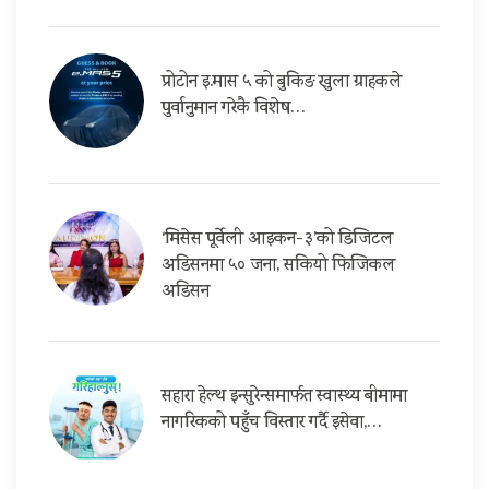
प्रोटोन इ.मास ५ को बुकिङ खुला ग्राहकले
पुर्वानुमान गरेकै विशेष…
‘मिसेस पूर्वेली आइकन-३’को डिजिटल
अडिसनमा ५० जना, सकियो फिजिकल
अडिसन
सहारा हेल्थ इन्सुरेन्समार्फत स्वास्थ्य बीमामा
नागरिकको पहुँच विस्तार गर्दै इसेवा,…