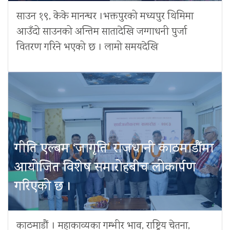
साउन १९, केके मानन्धर ।भक्तपुरको मध्यपुर थिमिमा
आउँदो साउनको अन्तिम सातादेखि जग्गाधनी पुर्जा
वितरण गरिने भएको छ । लामो समयदेखि
गीति एल्बम ‘जागृति’ राजधानी काठमाडौंमा
आयोजित विशेष समारोहबीच लोकार्पण
गरिएको छ ।
काठमाडौं । महाकाव्यका गम्भीर भाव, राष्ट्रिय चेतना,