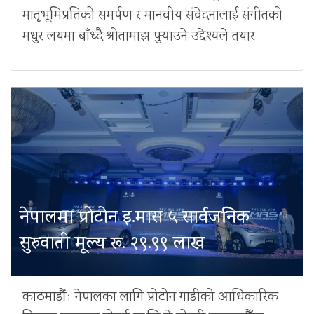
मातृभूमिप्रतिको समर्पण र मानवीय संवेदनालाई संगीतको
मधुर लयमा बाँध्दै श्रोतामाझ पुर्‍याउने उद्देश्यले तयार
नेपालमा प्रोटोन इ.मास ५ सार्वजनिक
सुरुवाती मूल्य रू. २९.९९ लाख
काठमाडौंः नेपालका लागि प्रोटोन गाडीको आधिकारिक