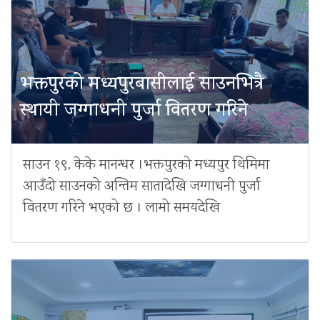
भक्तपुरको मध्यपुरबासीलाई साउनभित्रै
स्थायी जग्गाधनी पुर्जा वितरण गरिने
साउन १९, केके मानन्धर ।भक्तपुरको मध्यपुर थिमिमा
आउँदो साउनको अन्तिम सातादेखि जग्गाधनी पुर्जा
वितरण गरिने भएको छ । लामो समयदेखि