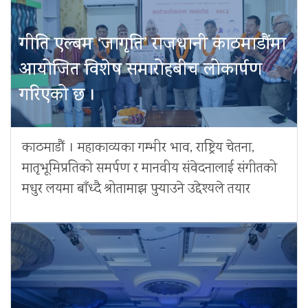
गीति एल्बम ‘जागृति’ राजधानी काठमाडौंमा
आयोजित विशेष समारोहबीच लोकार्पण
गरिएको छ ।
काठमाडौं । महाकाव्यका गम्भीर भाव, राष्ट्रिय चेतना,
मातृभूमिप्रतिको समर्पण र मानवीय संवेदनालाई संगीतको
मधुर लयमा बाँध्दै श्रोतामाझ पुर्‍याउने उद्देश्यले तयार