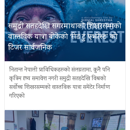
समुद्री सतहदेखि सगरमाथाको शिखरसम्मको
वास्तविक यात्रा बोकेको ‘रोड टु एभरेस्ट’ को
टिजर सार्वजनिक
नितान्त नेपाली प्राविधिकहरूको संलग्नतामा, कुनै पनि
कृत्रिम दृष्य समावेश नगरी समुद्री सतहदेखि विश्वको
सर्वोच्च शिखरसम्मको वास्तविक यात्रा समेटेर निर्माण
गरिएको