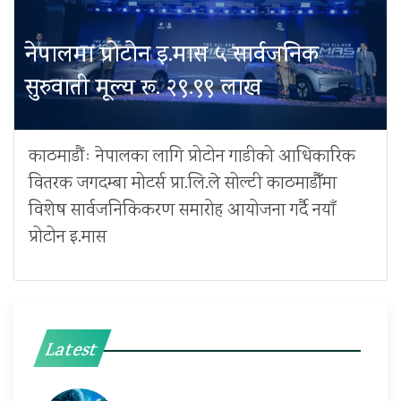
नेपालमा प्रोटोन इ.मास ५ सार्वजनिक
सुरुवाती मूल्य रू. २९.९९ लाख
काठमाडौंः नेपालका लागि प्रोटोन गाडीको आधिकारिक
वितरक जगदम्बा मोटर्स प्रा.लि.ले सोल्टी काठमाडौँमा
विशेष सार्वजनिकिकरण समारोह आयोजना गर्दै नयाँ
प्रोटोन इ.मास
Latest