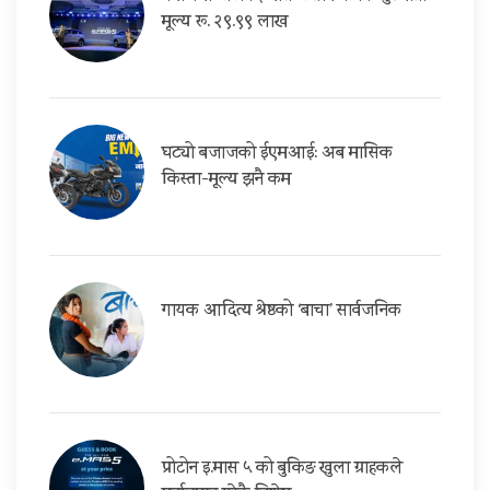
मूल्य रू. २९.९९ लाख
घट्यो बजाजको ईएमआई: अब मासिक
किस्ता-मूल्य झनै कम
गायक आदित्य श्रेष्ठको ‘बाचा’ सार्वजनिक
प्रोटोन इ.मास ५ को बुकिङ खुला ग्राहकले