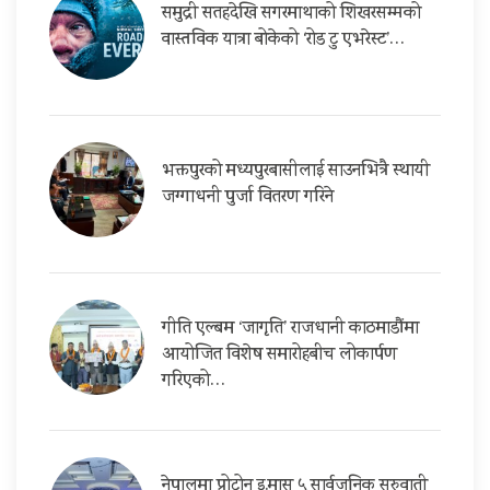
समुद्री सतहदेखि सगरमाथाको शिखरसम्मको
वास्तविक यात्रा बोकेको ‘रोड टु एभरेस्ट’…
भक्तपुरको मध्यपुरबासीलाई साउनभित्रै स्थायी
जग्गाधनी पुर्जा वितरण गरिने
गीति एल्बम ‘जागृति’ राजधानी काठमाडौंमा
आयोजित विशेष समारोहबीच लोकार्पण
गरिएको…
नेपालमा प्रोटोन इ.मास ५ सार्वजनिक सुरुवाती