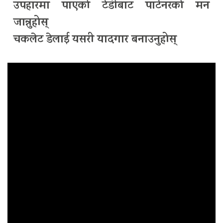
उपहारमा पाएको टेडीबाट पार्टनरको मन
जान्नुहोस्
चकलेट डेलाई यसरी यादगार बनाउनुहोस्