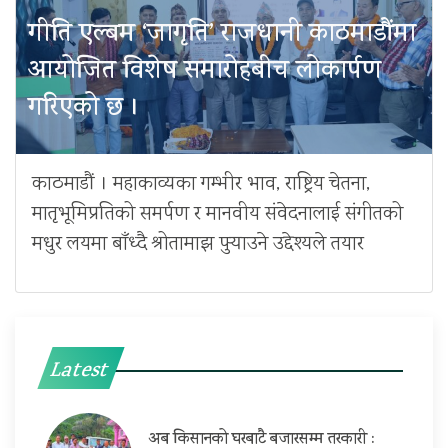
गीति एल्बम ‘जागृति’ राजधानी काठमाडौंमा
आयोजित विशेष समारोहबीच लोकार्पण
गरिएको छ ।
काठमाडौं । महाकाव्यका गम्भीर भाव, राष्ट्रिय चेतना,
मातृभूमिप्रतिको समर्पण र मानवीय संवेदनालाई संगीतको
मधुर लयमा बाँध्दै श्रोतामाझ पुर्‍याउने उद्देश्यले तयार
Latest
अब किसानको घरबाटै बजारसम्म तरकारी :