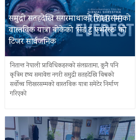
समुद्री सतहदेखि सगरमाथाको शिखरसम्मको
वास्तविक यात्रा बोकेको ‘रोड टु एभरेस्ट’ को
टिजर सार्वजनिक
नितान्त नेपाली प्राविधिकहरूको संलग्नतामा, कुनै पनि
कृत्रिम दृष्य समावेश नगरी समुद्री सतहदेखि विश्वको
सर्वोच्च शिखरसम्मको वास्तविक यात्रा समेटेर निर्माण
गरिएको