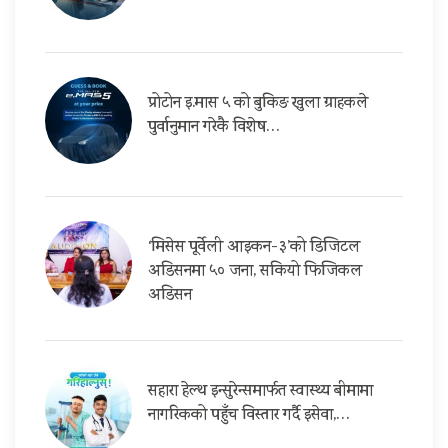
प्रोटोन इ.मास ५ को बुकिङ खुला ग्राहकले
पुर्वानुमान गरेकै विशेष…
‘मिसेस पूर्वेली आइकन-३’को डिजिटल
अडिसनमा ५० जना, सकियो फिजिकल
अडिसन
सहारा हेल्थ इन्सुरेन्समार्फत स्वास्थ्य बीमामा
नागरिकको पहुँच विस्तार गर्दै इसेवा,…