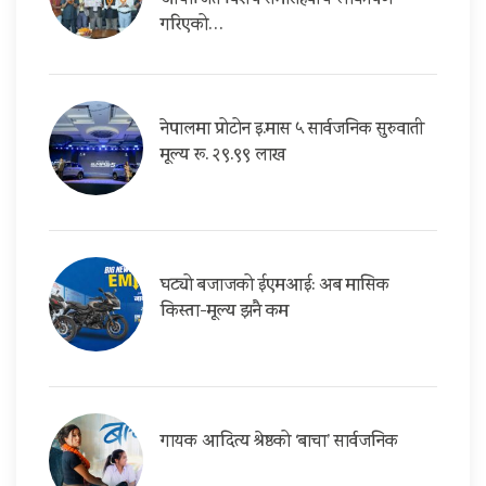
आयोजित विशेष समारोहबीच लोकार्पण
गरिएको…
नेपालमा प्रोटोन इ.मास ५ सार्वजनिक सुरुवाती
मूल्य रू. २९.९९ लाख
घट्यो बजाजको ईएमआई: अब मासिक
किस्ता-मूल्य झनै कम
गायक आदित्य श्रेष्ठको ‘बाचा’ सार्वजनिक