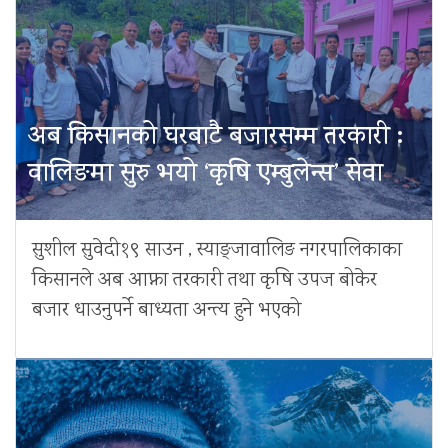
अब किसानको घरबाटै बजारसम्म तरकारी :
वालिङमा सुरु भयो ‘कृषि एम्बुलेन्स’ सेवा
सुशील सुवेदी१९ साउन , स्याङ्जावालिङ नगरपालिकाका
किसानले अब आफ्ना तरकारी तथा कृषि उपज बोकेर
बजार धाउनुपर्ने बाध्यता अन्त्य हुने भएको