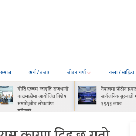
समाज
अर्थ / बजार
जीवन चर्या
कला / साहित्य
गीति एल्बम ‘जागृति’ राजधानी
नेपालमा प्रोटोन इ.मास 
काठमाडौंमा आयोजित विशेष
सार्वजनिक सुरुवाती मूल्
समारोहबीच लोकार्पण
२९.९९ लाख
गरिएको…