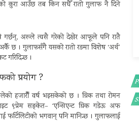
ेमको कुरा आउँछ तब किन सधैँ रातो गुलाफ नै दिने
्छन्, अरूले त्यसै गरेको देखेर आफूले पनि रातै
ा अर्कै छ । गुलाफसँगै यसको रातो रङमा विशेष ‘अर्थ’
रकट गरिदिन्छ ।
ाफको प्रयोग ?
P
न थालेको हजारौँ वर्ष भइसकेको छ । ग्रिक तथा रोमन
S
ाइट ९प्रेम सङ्केत– ‘एन्सिएन्ट ग्रिक गडेऊ अफ
लाई फर्टिलिटीको भगवान् पनि मानिन्छ । गुलाफलाई