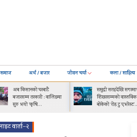
समाज
अर्थ / बजार
जीवन चर्या
कला / साहित्य
समुद्री सतहदेखि सगरमाथाको
भक्तपुरको मध्यपुरबासी
शिखरसम्मको वास्तविक यात्रा
साउनभित्रै स्थायी जग्ग
बोकेको ‘रोड टु एभरेस्ट’…
पुर्जा वितरण गरिने
 नाइट वार्ता–२