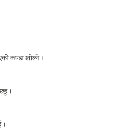
ाएको कपडा खोल्ने ।
ख्छु ।
ु ।