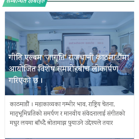
सम्बन्धित खबरहरु
गीति एल्बम ‘जागृति’ राजधानी काठमाडौंमा
आयोजित विशेष समारोहबीच लोकार्पण
गरिएको छ ।
काठमाडौं । महाकाव्यका गम्भीर भाव, राष्ट्रिय चेतना,
मातृभूमिप्रतिको समर्पण र मानवीय संवेदनालाई संगीतको
मधुर लयमा बाँध्दै श्रोतामाझ पुर्‍याउने उद्देश्यले तयार