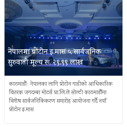
नेपालमा प्रोटोन इ.मास ५ सार्वजनिक
सुरुवाती मूल्य रू. २९.९९ लाख
काठमाडौंः नेपालका लागि प्रोटोन गाडीको आधिकारिक
वितरक जगदम्बा मोटर्स प्रा.लि.ले सोल्टी काठमाडौँमा
विशेष सार्वजनिकिकरण समारोह आयोजना गर्दै नयाँ
प्रोटोन इ.मास