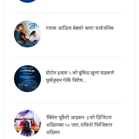
गायक आदित्य श्रेष्ठको ‘बाचा’ सार्वजनिक
प्रोटोन इ.मास ५ को बुकिङ खुला ग्राहकले
पुर्वानुमान गरेकै विशेष…
‘मिसेस पूर्वेली आइकन-३’को डिजिटल
अडिसनमा ५० जना, सकियो फिजिकल
अडिसन