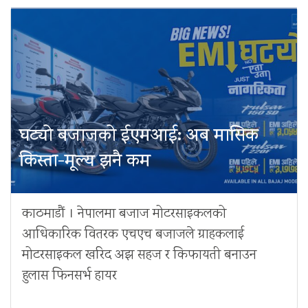
घट्यो बजाजको ईएमआई: अब मासिक
किस्ता-मूल्य झनै कम
काठमाडौं । नेपालमा बजाज मोटरसाइकलको
आधिकारिक वितरक एचएच बजाजले ग्राहकलाई
मोटरसाइकल खरिद अझ सहज र किफायती बनाउन
हुलास फिनसर्भ हायर