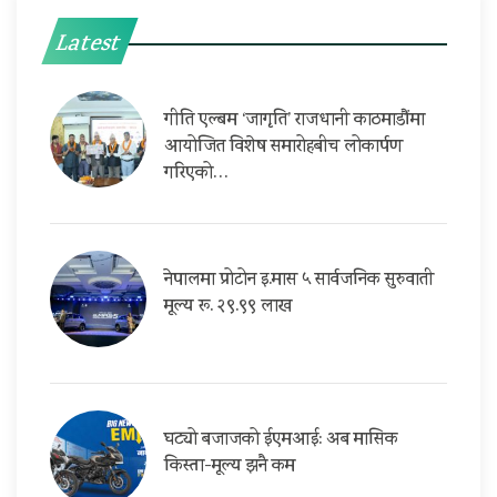
Latest
गीति एल्बम ‘जागृति’ राजधानी काठमाडौंमा
आयोजित विशेष समारोहबीच लोकार्पण
गरिएको…
नेपालमा प्रोटोन इ.मास ५ सार्वजनिक सुरुवाती
मूल्य रू. २९.९९ लाख
घट्यो बजाजको ईएमआई: अब मासिक
किस्ता-मूल्य झनै कम