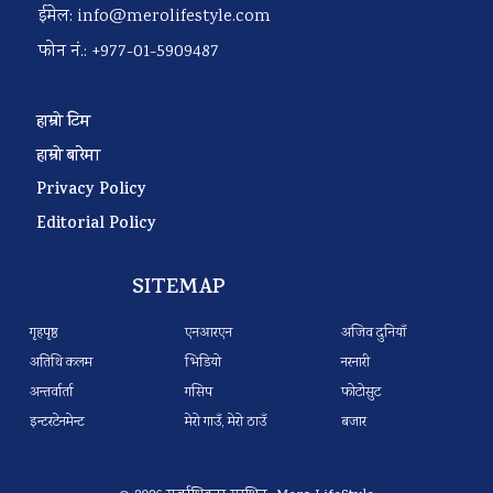
ईमेल:
info@merolifestyle.com
फोन नं.: +977-01-5909487
हाम्रो टिम
हाम्रो बारेमा
Privacy Policy
Editorial Policy
SITEMAP
गृहपृष्ठ
एनआरएन
अजिव दुनियाँ
अतिथि कलम
भिडियो
नरनारी
अन्तर्वार्ता
गसिप
फोटोसुट
इन्टरटेनमेन्ट
मेरो गाउँ, मेरो ठाउँ
बजार