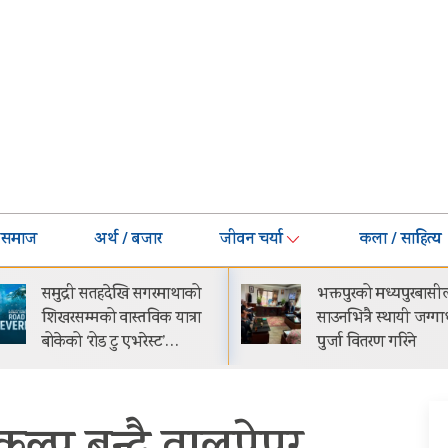
समाज
अर्थ / बजार
जीवन चर्या
कला / साहित्य
भक्तपुरको मध्यपुरबासीलाई
गीति एल्बम ‘जागृति’ र
साउनभित्रै स्थायी जग्गाधनी
काठमाडौंमा आयोजित 
पुर्जा वितरण गरिने
समारोहबीच लोकार्पण
गरिएको…