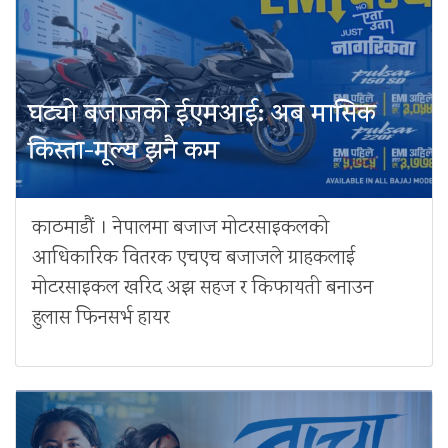
घट्यो बजाजको ईएमआई: अब मासिक
किस्ता-मूल्य झनै कम
काठमाडौं । नेपालमा बजाज मोटरसाइकलको
आधिकारिक वितरक एचएच बजाजले ग्राहकलाई
मोटरसाइकल खरिद अझ सहज र किफायती बनाउन
हुलास फिनसर्भ हायर