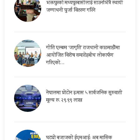
भक्तपुरको मध्यपुरबासीलाई साउनभित्रै स्थायी
जग्गाधनी पुर्जा वितरण गरिने
गीति एल्बम ‘जागृति’ राजधानी काठमाडौंमा
आयोजित विशेष समारोहबीच लोकार्पण
गरिएको…
नेपालमा प्रोटोन इ.मास ५ सार्वजनिक सुरुवाती
मूल्य रू. २९.९९ लाख
घट्यो बजाजको ईएमआई: अब मासिक