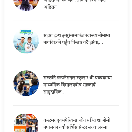
अडिसनमा ५० जना, सकियो फिजिकल
अडिसन
सहारा हेल्थ इन्सुरेन्समार्फत स्वास्थ्य बीमामा
नागरिकको पहुँच विस्तार गर्दै इसेवा,…
संस्कृति इन्टरनेसनल स्कुल र श्री पञ्चकन्या
माध्यमिक विद्यालयबीच सहकार्य,
सामुदायिक…
कस्टमर एक्सपेरियन्स जोन सहित शाओमी
नेपालका नयाँ सर्भिस सेन्टर सञ्चालनमा