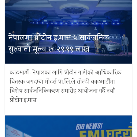
नेपालमा प्रोटोन इ.मास ५ सार्वजनिक
सुरुवाती मूल्य रू. २९.९९ लाख
काठमाडौंः नेपालका लागि प्रोटोन गाडीको आधिकारिक
वितरक जगदम्बा मोटर्स प्रा.लि.ले सोल्टी काठमाडौँमा
विशेष सार्वजनिकिकरण समारोह आयोजना गर्दै नयाँ
प्रोटोन इ.मास