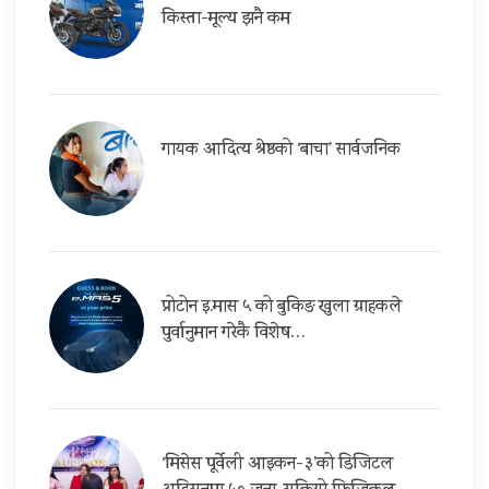
किस्ता-मूल्य झनै कम
गायक आदित्य श्रेष्ठको ‘बाचा’ सार्वजनिक
प्रोटोन इ.मास ५ को बुकिङ खुला ग्राहकले
पुर्वानुमान गरेकै विशेष…
‘मिसेस पूर्वेली आइकन-३’को डिजिटल