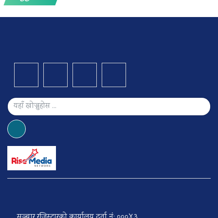
सञ्चार रजिस्ट्रारको कार्यालय दर्ता नं: ०००४३