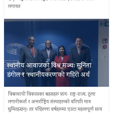
लगायत
स्थानीय आवाजको विश्व मञ्च: सुनिता
डंगोल र ‘स्थानीयकरण’को गहिरो अर्थ
विश्वव्यापी विकासका बहसहरू प्रायः राष्ट्र-राज्य, ठूला
लगानीकर्ता र अन्तर्राष्ट्रिय संस्थाहरूको वरिपरि मात्र
घुमिरहन्छन्। तर पछिल्ला वर्षहरूमा एउटा महत्त्वपूर्ण सत्य