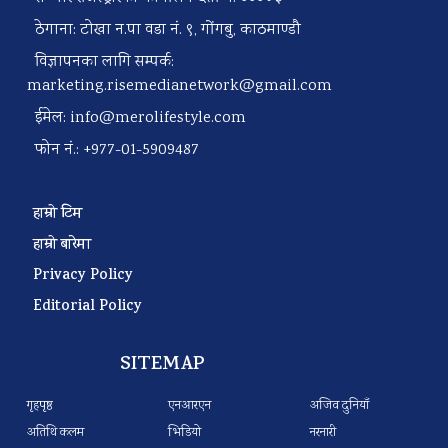
ठेगाना: टोखा न.पा वडा नं. ९, गोंगबु, काठमाण्डौ
विज्ञापनका लागि सम्पर्क:
marketing.risemedianetwork@gmail.com
ईमेल:
info@merolifestyle.com
फोन नं.: +977-01-5909487
हाम्रो टिम
हाम्रो बारेमा
Privacy Policy
Editorial Policy
SITEMAP
गृहपृष्ठ
एनआरएन
अजिव दुनियाँ
अतिथि कलम
भिडियो
नरनारी