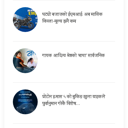
घट्यो बजाजको ईएमआई: अब मासिक
किस्ता-मूल्य झनै कम
गायक आदित्य श्रेष्ठको ‘बाचा’ सार्वजनिक
प्रोटोन इ.मास ५ को बुकिङ खुला ग्राहकले
पुर्वानुमान गरेकै विशेष…