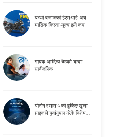
घट्यो बजाजको ईएमआई: अब
मासिक किस्ता-मूल्य झनै कम
गायक आदित्य श्रेष्ठको ‘बाचा’
सार्वजनिक
प्रोटोन इ.मास ५ को बुकिङ खुला
ग्राहकले पुर्वानुमान गरेकै विशेष…