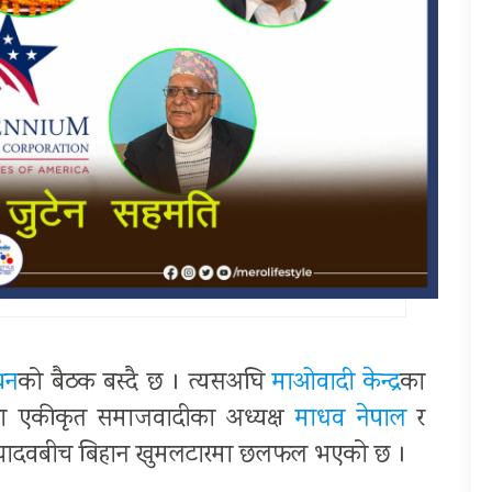
्धन
को बैठक बस्दै छ । त्यसअघि
माओवादी केन्द्र
का
पा एकीकृत समाजवादीका अध्यक्ष
माधव नेपाल
र
्द्र यादवबीच बिहान खुमलटारमा छलफल भएको छ ।