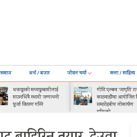
समाज
अर्थ / बजार
जीवन चर्या
कला / साहित्य
गीति एल्बम ‘जागृति’ राजधानी
नेपालमा प्रोटोन इ.मास 
काठमाडौंमा आयोजित विशेष
सार्वजनिक सुरुवाती मूल्
समारोहबीच लोकार्पण
२९.९९ लाख
गरिएको…