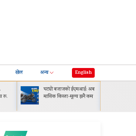
खेल
अन्य
English
५
घट्यो बजाजको ईएमआई: अब
गायक 
य रू.
मासिक किस्ता-मूल्य झनै कम
सार्