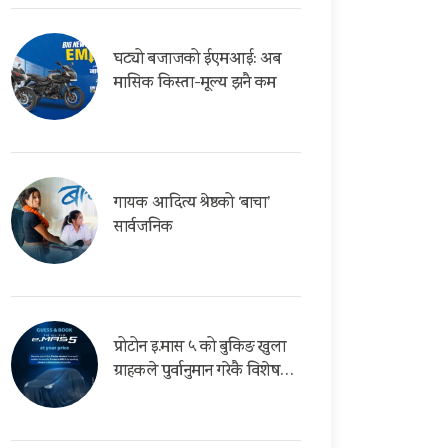
घट्यो बजाजको ईएमआई: अब
मासिक किस्ता-मूल्य झनै कम
गायक आदित्य श्रेष्ठको ‘बाचा’
सार्वजनिक
प्रोटोन इ.मास ५ को बुकिङ खुला
ग्राहकले पुर्वानुमान गरेकै विशेष…