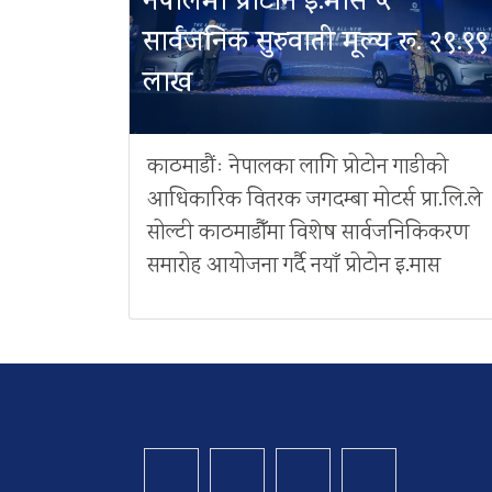
नेपालमा प्रोटोन इ.मास ५
सार्वजनिक सुरुवाती मूल्य रू. २९.९९
लाख
काठमाडौंः नेपालका लागि प्रोटोन गाडीको
आधिकारिक वितरक जगदम्बा मोटर्स प्रा.लि.ले
सोल्टी काठमाडौँमा विशेष सार्वजनिकिकरण
समारोह आयोजना गर्दै नयाँ प्रोटोन इ.मास