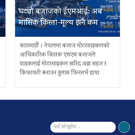
घट्यो बजाजको ईएमआई: अब
मासिक किस्ता-मूल्य झनै कम
काठमाडौं । नेपालमा बजाज मोटरसाइकलको
आधिकारिक वितरक एचएच बजाजले
ग्राहकलाई मोटरसाइकल खरिद अझ सहज र
किफायती बनाउन हुलास फिनसर्भ हायर