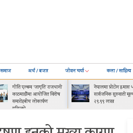
समाज
अर्थ / बजार
जीवन चर्या
कला / साहित्य
गीति एल्बम ‘जागृति’ राजधानी
नेपालमा प्रोटोन इ.मास 
काठमाडौंमा आयोजित विशेष
सार्वजनिक सुरुवाती मूल्
समारोहबीच लोकार्पण
२९.९९ लाख
गरिएको…