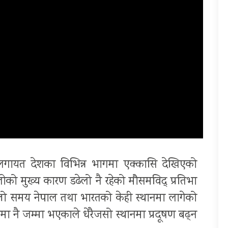
ालगायत देशका विभिन्न भागमा एक्कासि देखिएको
ोको मुख्य कारण डढेलो नै रहेको मौसमविद् प्रतिभा
्लो समय नेपाल तथा भारतको केही स्थानमा लागेको
 नै जम्मा भएकाले धेरैजसो स्थानमा प्रदूषण बढ्न