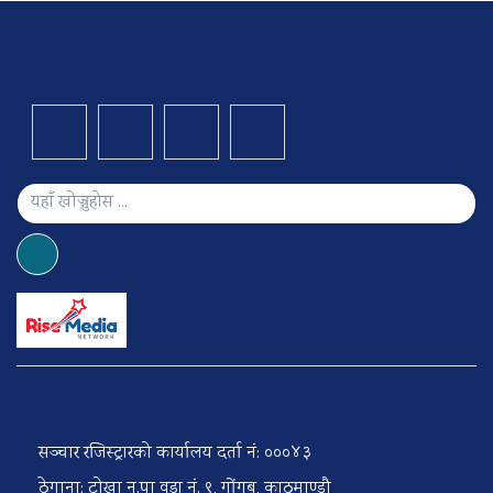
सञ्चार रजिस्ट्रारको कार्यालय दर्ता नं: ०००४३
ठेगाना: टोखा न.पा वडा नं. ९, गोंगबु, काठमाण्डौ