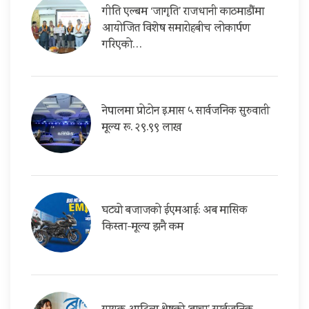
गीति एल्बम ‘जागृति’ राजधानी काठमाडौंमा
आयोजित विशेष समारोहबीच लोकार्पण
गरिएको…
नेपालमा प्रोटोन इ.मास ५ सार्वजनिक सुरुवाती
मूल्य रू. २९.९९ लाख
घट्यो बजाजको ईएमआई: अब मासिक
किस्ता-मूल्य झनै कम