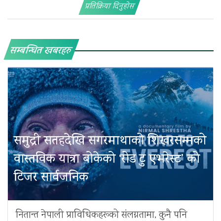
प्रतिक्रिया दिनुहोस
सम्बन्धित खबरहरु
समुद्री सतहदेखि सगरमाथाको शिखरसम्मको
वास्तविक यात्रा बोकेको ‘रोड टु एभरेस्ट’ को
टिजर सार्वजनिक
नितान्त नेपाली प्राविधिकहरूको संलग्नतामा, कुनै पनि