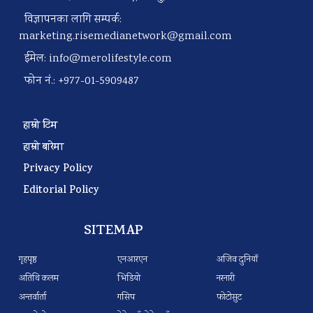
विज्ञापनका लागि सम्पर्क:
marketing.risemedianetwork@gmail.com
ईमेल:
info@merolifestyle.com
फोन नं.: +977-01-5909487
हाम्रो टिम
हाम्रो बारेमा
Privacy Policy
Editorial Policy
SITEMAP
गृहपृष्ठ
एनआरएन
अजिव दुनियाँ
अतिथि कलम
भिडियो
नरनारी
अन्तर्वार्ता
गसिप
फोटोसुट