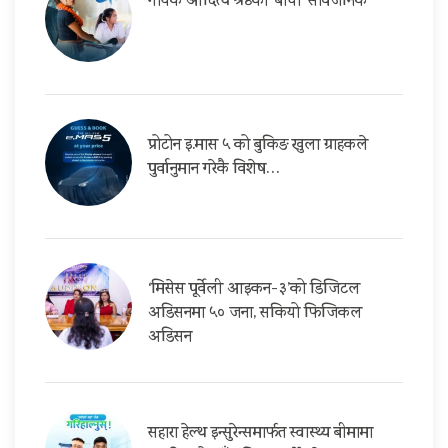
गायक आदित्य श्रेष्ठको ‘बाचा’ सार्वजनिक
प्रोटोन इ.मास ५ को बुकिङ खुला ग्राहकले
पुर्वानुमान गरेकै विशेष…
‘मिसेस पूर्वेली आइकन-३’को डिजिटल
अडिसनमा ५० जना, सकियो फिजिकल
अडिसन
सहारा हेल्थ इन्सुरेन्समार्फत स्वास्थ्य बीमामा