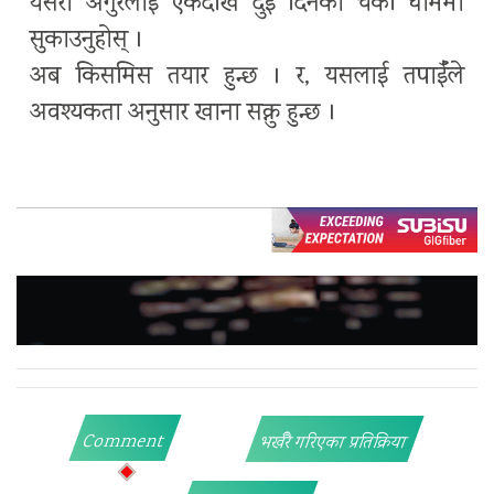
यसरी अंगुरलाई एकदेखि दुई दिनको चर्को घाममा
सुकाउनुहोस् ।
अब किसमिस तयार हुन्छ । र, यसलाई तपाईँले
अवश्यकता अनुसार खाना सक्नु हुन्छ ।
Comment
भर्खरै गरिएका प्रतिक्रिया