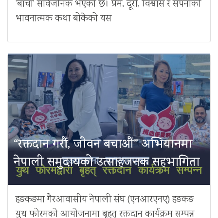
‘बाचा’ सार्वजनिक भएको छ। प्रेम, दूरी, विश्वास र सपनाको
भावनात्मक कथा बोकेको यस
“रक्तदान गरौं, जीवन बचाऔं” अभियानमा
नेपाली समुदायको उत्साहजनक सहभागिता
हङकङमा गैरआवासीय नेपाली संघ (एनआरएनए) हङकङ
युथ फोरमको आयोजनामा बृहत् रक्तदान कार्यक्रम सम्पन्न