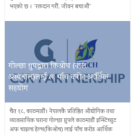
भएको छ । “रक्तदान गरौं, जीवन बचाऔं”
गोल्छा ग्रुपद्वारा किओच (बाल
अस्पताल)लाई रू. पाँच करोड आर्थिक
सहयोग
चैत १८, काठमाडौं। नेपालकै प्रतिष्ठित औद्योगिक तथा
व्यावसायिक घराना गोल्छा ग्रुपले काठमाडौं इन्स्टिच्युट
अफ चाइल्ड हेल्थ(किओच) लाई पाँच करोड आर्थिक