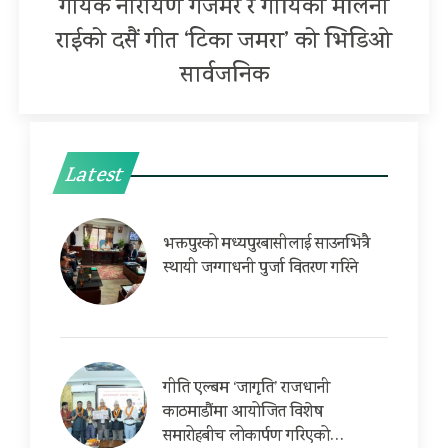
गायक नारायण गजमेर र गायिका मेलिना
राईको दसैं गीत ‘टिका जमरा’ को भिडिओ
सार्वजनिक
Latest
भक्तपुरको मध्यपुरबासीलाई साउनभित्रै
स्थायी जग्गाधनी पुर्जा वितरण गरिने
गीति एल्बम ‘जागृति’ राजधानी
काठमाडौंमा आयोजित विशेष
समारोहबीच लोकार्पण गरिएको…