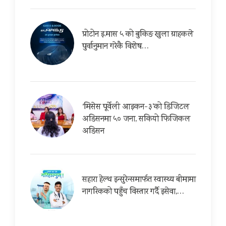
प्रोटोन इ.मास ५ को बुकिङ खुला ग्राहकले
पुर्वानुमान गरेकै विशेष…
‘मिसेस पूर्वेली आइकन-३’को डिजिटल
अडिसनमा ५० जना, सकियो फिजिकल
अडिसन
सहारा हेल्थ इन्सुरेन्समार्फत स्वास्थ्य बीमामा
नागरिकको पहुँच विस्तार गर्दै इसेवा,…