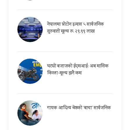
नेपालमा प्रोटोन इ.मास ५ सार्वजनिक
सुरुवाती मूल्य रू. २९.९९ लाख
घट्यो बजाजको ईएमआई: अब मासिक
किस्ता-मूल्य झनै कम
गायक आदित्य श्रेष्ठको ‘बाचा’ सार्वजनिक