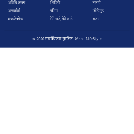
अतिथि कलम
भिडियो
नरनारी
अन्तर्वार्ता
गसिप
फोटोसुट
इन्टरटेनमेन्ट
मेरो गाउँ, मेरो ठाउँ
बजार
© 2026 सर्वाधिकार सुरक्षित Mero LifeStyle