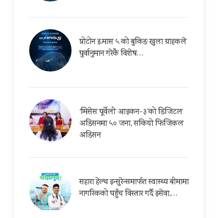
प्रोटोन इ.मास ५ को बुकिङ खुला ग्राहकले
पुर्वानुमान गरेकै विशेष…
‘मिसेस पूर्वेली आइकन-३’को डिजिटल
अडिसनमा ५० जना, सकियो फिजिकल
अडिसन
सहारा हेल्थ इन्सुरेन्समार्फत स्वास्थ्य बीमामा
नागरिकको पहुँच विस्तार गर्दै इसेवा,…