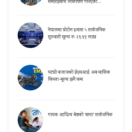
समारोहबीच लोकार्पण गरिएको…
नेपालमा प्रोटोन इ.मास ५ सार्वजनिक
सुरुवाती मूल्य रू. २९.९९ लाख
घट्यो बजाजको ईएमआई: अब मासिक
किस्ता-मूल्य झनै कम
गायक आदित्य श्रेष्ठको ‘बाचा’ सार्वजनिक