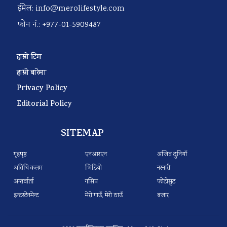
ईमेल:
info@merolifestyle.com
फोन नं.: +977-01-5909487
हाम्रो टिम
हाम्रो बारेमा
Privacy Policy
Editorial Policy
SITEMAP
गृहपृष्ठ
एनआरएन
अजिव दुनियाँ
अतिथि कलम
भिडियो
नरनारी
अन्तर्वार्ता
गसिप
फोटोसुट
इन्टरटेनमेन्ट
मेरो गाउँ, मेरो ठाउँ
बजार