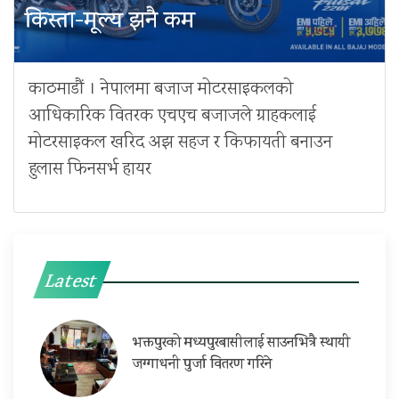
किस्ता-मूल्य झनै कम
काठमाडौं । नेपालमा बजाज मोटरसाइकलको
आधिकारिक वितरक एचएच बजाजले ग्राहकलाई
मोटरसाइकल खरिद अझ सहज र किफायती बनाउन
हुलास फिनसर्भ हायर
Latest
भक्तपुरको मध्यपुरबासीलाई साउनभित्रै स्थायी
जग्गाधनी पुर्जा वितरण गरिने