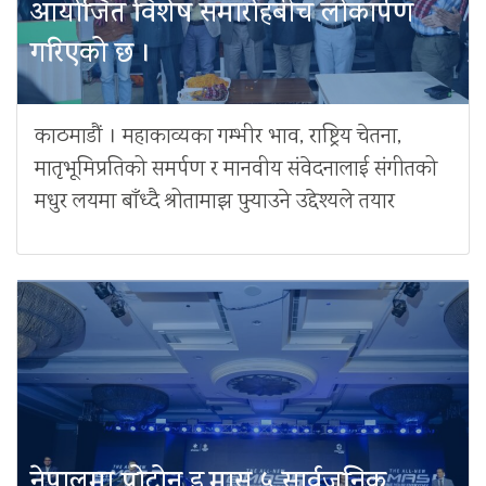
आयोजित विशेष समारोहबीच लोकार्पण
गरिएको छ ।
काठमाडौं । महाकाव्यका गम्भीर भाव, राष्ट्रिय चेतना,
मातृभूमिप्रतिको समर्पण र मानवीय संवेदनालाई संगीतको
मधुर लयमा बाँध्दै श्रोतामाझ पुर्‍याउने उद्देश्यले तयार
नेपालमा प्रोटोन इ.मास ५ सार्वजनिक