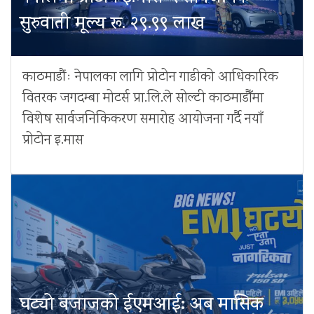
सुरुवाती मूल्य रू. २९.९९ लाख
काठमाडौंः नेपालका लागि प्रोटोन गाडीको आधिकारिक
वितरक जगदम्बा मोटर्स प्रा.लि.ले सोल्टी काठमाडौँमा
विशेष सार्वजनिकिकरण समारोह आयोजना गर्दै नयाँ
प्रोटोन इ.मास
घट्यो बजाजको ईएमआई: अब मासिक