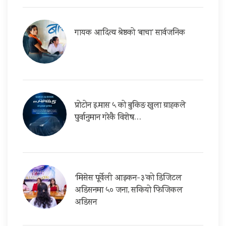
गायक आदित्य श्रेष्ठको ‘बाचा’ सार्वजनिक
प्रोटोन इ.मास ५ को बुकिङ खुला ग्राहकले
पुर्वानुमान गरेकै विशेष…
‘मिसेस पूर्वेली आइकन-३’को डिजिटल
अडिसनमा ५० जना, सकियो फिजिकल
अडिसन