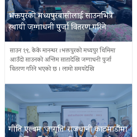
भक्तपुरको मध्यपुरबासीलाई साउनभित्रै
स्थायी जग्गाधनी पुर्जा वितरण गरिने
साउन १९, केके मानन्धर ।भक्तपुरको मध्यपुर थिमिमा
आउँदो साउनको अन्तिम सातादेखि जग्गाधनी पुर्जा
वितरण गरिने भएको छ । लामो समयदेखि
गीति एल्बम ‘जागृति’ राजधानी काठमाडौंमा