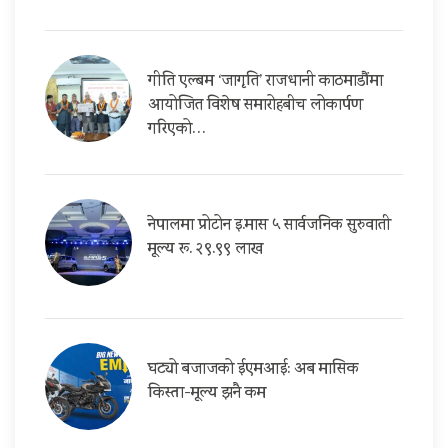
गीति एल्बम ‘जागृति’ राजधानी काठमाडौंमा
आयोजित विशेष समारोहबीच लोकार्पण
गरिएको…
नेपालमा प्रोटोन इ.मास ५ सार्वजनिक सुरुवाती
मूल्य रू. २९.९९ लाख
घट्यो बजाजको ईएमआई: अब मासिक
किस्ता-मूल्य झनै कम