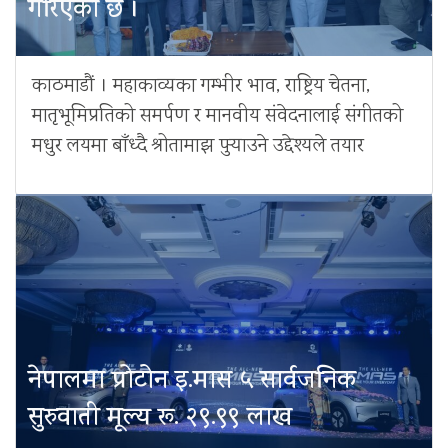
गरिएको छ ।
काठमाडौं । महाकाव्यका गम्भीर भाव, राष्ट्रिय चेतना,
मातृभूमिप्रतिको समर्पण र मानवीय संवेदनालाई संगीतको
मधुर लयमा बाँध्दै श्रोतामाझ पुर्‍याउने उद्देश्यले तयार
नेपालमा प्रोटोन इ.मास ५ सार्वजनिक
सुरुवाती मूल्य रू. २९.९९ लाख