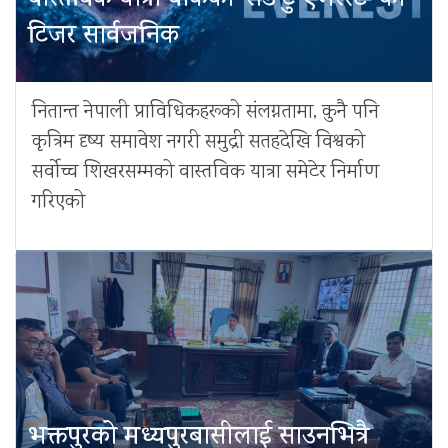
वास्तविक यात्रा बोकेको ‘रोड टु एभरेस्ट’ को
टिजर सार्वजनिक
नितान्त नेपाली प्राविधिकहरूको संलग्नतामा, कुनै पनि
कृत्रिम दृष्य समावेश नगरी समुद्री सतहदेखि विश्वको
सर्वोच्च शिखरसम्मको वास्तविक यात्रा समेटेर निर्माण
गरिएको
भक्तपुरको मध्यपुरबासीलाई साउनभित्रै