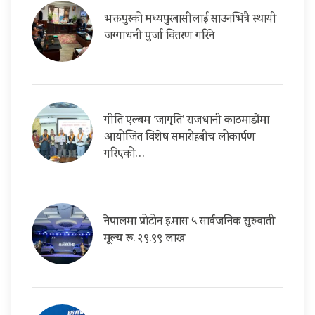
भक्तपुरको मध्यपुरबासीलाई साउनभित्रै स्थायी
जग्गाधनी पुर्जा वितरण गरिने
गीति एल्बम ‘जागृति’ राजधानी काठमाडौंमा
आयोजित विशेष समारोहबीच लोकार्पण
गरिएको…
नेपालमा प्रोटोन इ.मास ५ सार्वजनिक सुरुवाती
मूल्य रू. २९.९९ लाख