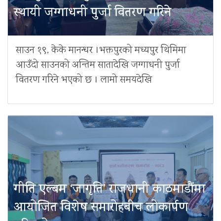
स्थायी जग्गाधनी पुर्जा वितरण गरिने
साउन १९, केके मानन्धर ।भक्तपुरको मध्यपुर थिमिमा
आउँदो साउनको अन्तिम सातादेखि जग्गाधनी पुर्जा
वितरण गरिने भएको छ । लामो समयदेखि
गीति एल्बम ‘जागृति’ राजधानी काठमाडौंमा
आयोजित विशेष समारोहबीच लोकार्पण