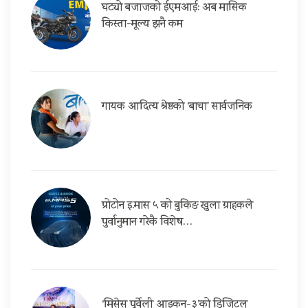
घट्यो बजाजको ईएमआई: अब मासिक
किस्ता-मूल्य झनै कम
गायक आदित्य श्रेष्ठको ‘बाचा’ सार्वजनिक
प्रोटोन इ.मास ५ को बुकिङ खुला ग्राहकले
पुर्वानुमान गरेकै विशेष…
‘मिसेस पूर्वेली आइकन-३’को डिजिटल