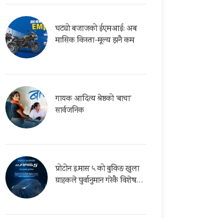
घट्यो बजाजको ईएमआई: अब
मासिक किस्ता-मूल्य झनै कम
गायक आदित्य श्रेष्ठको ‘बाचा’
सार्वजनिक
प्रोटोन इ.मास ५ को बुकिङ खुला
ग्राहकले पुर्वानुमान गरेकै विशेष…