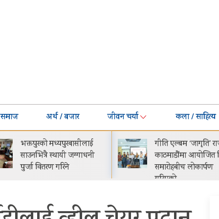
समाज
अर्थ / बजार
जीवन चर्या
कला / साहित्य
गीति एल्बम ‘जागृति’ राजधानी
नेपालमा प्रोटोन इ.मास 
काठमाडौंमा आयोजित विशेष
सार्वजनिक सुरुवाती मूल्
समारोहबीच लोकार्पण
२९.९९ लाख
गरिएको…