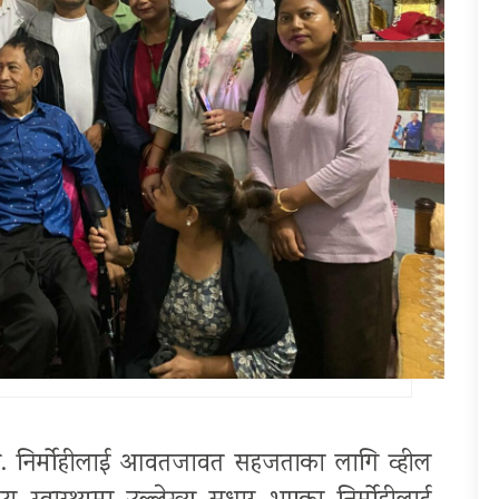
के. निर्मोहीलाई आवतजावत सहजताका लागि व्हील