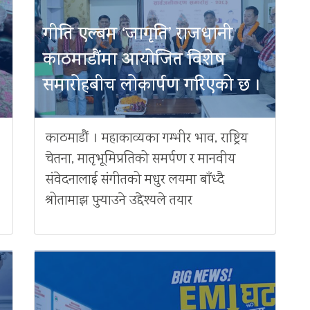
गीति एल्बम ‘जागृति’ राजधानी
काठमाडौंमा आयोजित विशेष
समारोहबीच लोकार्पण गरिएको छ ।
काठमाडौं । महाकाव्यका गम्भीर भाव, राष्ट्रिय
चेतना, मातृभूमिप्रतिको समर्पण र मानवीय
संवेदनालाई संगीतको मधुर लयमा बाँध्दै
श्रोतामाझ पुर्‍याउने उद्देश्यले तयार