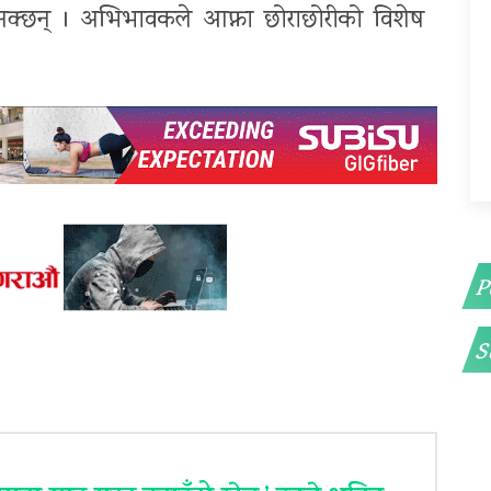
 सक्छन् । अभिभावकले आफ्ना छोराछोरीको विशेष
P
S