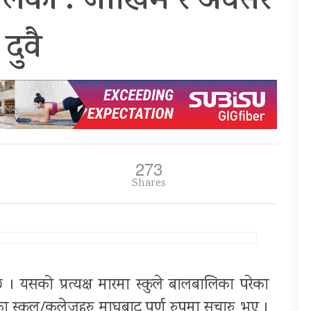
बालिका : जोखिम र अवसर
दुवै
273
Shares
 । यसको प्रत्यक्ष मारमा स्कुले बालबालिका परेका
 स्कुल/कलेजहरु माघबाट पूर्ण रुपमा सूचारु भए ।