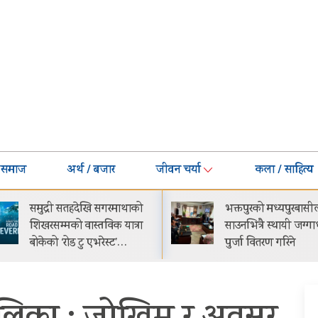
समाज
अर्थ / बजार
जीवन चर्या
कला / साहित्य
भक्तपुरको मध्यपुरबासीलाई
गीति एल्बम ‘जागृति’ र
साउनभित्रै स्थायी जग्गाधनी
काठमाडौंमा आयोजित 
पुर्जा वितरण गरिने
समारोहबीच लोकार्पण
गरिएको…