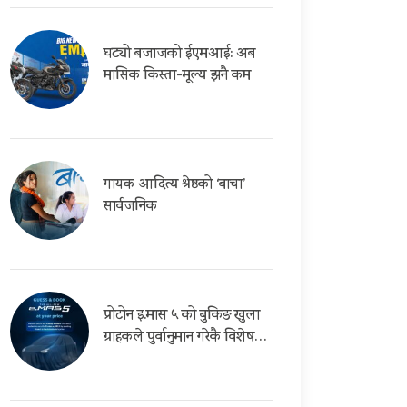
घट्यो बजाजको ईएमआई: अब
मासिक किस्ता-मूल्य झनै कम
गायक आदित्य श्रेष्ठको ‘बाचा’
सार्वजनिक
प्रोटोन इ.मास ५ को बुकिङ खुला
ग्राहकले पुर्वानुमान गरेकै विशेष…