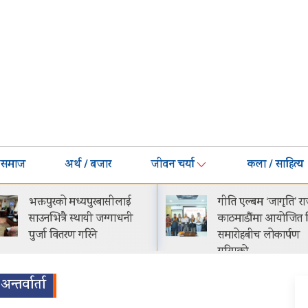
समाज
अर्थ / बजार
जीवन चर्या
कला / साहित्य
गीति एल्बम ‘जागृति’ राजधानी
नेपालमा प्रोटोन इ.मास 
काठमाडौंमा आयोजित विशेष
सार्वजनिक सुरुवाती मूल्
समारोहबीच लोकार्पण
२९.९९ लाख
गरिएको…
अन्तर्वार्ता