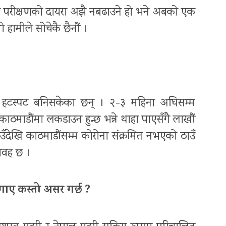
े तर परीक्षणको दायरा अझै नबढाउने हो भने अबको एक
 हामीले सोचेकै छैनौं ।
ाको हटस्पट बनिसकेका छन् । २-३ महिना अघिसम्म
ठमाडौंमा लकडाउन हुन्छ भन्ने थाहा पाएसँगै लाखौं
ँदेखि काठमाडौंसम्म कोरोना संक्रमित नभएको ठाउँ
ावह छ ।
लगाए कस्तो असर गर्छ ?