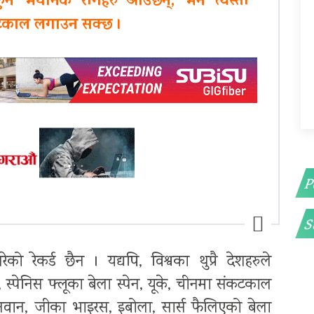
नै भयानक रोगहरु आउँछन्, भने त्यस्तो
कटकाल लगाउन सक्छ ।
P
S
को रेकर्ड छैन । यद्यपि, विश्वका थुप्रै देशहरुले
्पेनिस फ्लूका बेला स्पेन, यूके, चीनमा संकटकाल
नवान, जीका भाइरस, इबोला, सार्स फैलिएको बेला