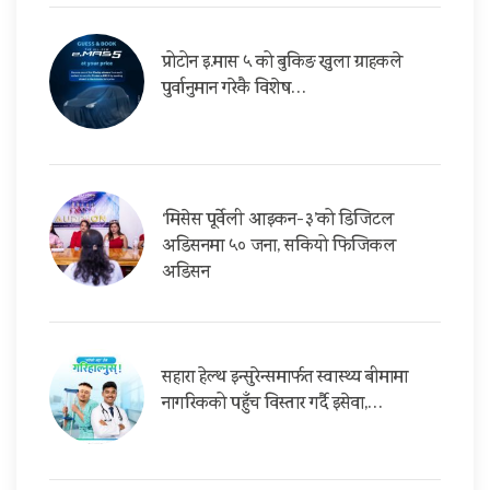
प्रोटोन इ.मास ५ को बुकिङ खुला ग्राहकले
पुर्वानुमान गरेकै विशेष…
‘मिसेस पूर्वेली आइकन-३’को डिजिटल
अडिसनमा ५० जना, सकियो फिजिकल
अडिसन
सहारा हेल्थ इन्सुरेन्समार्फत स्वास्थ्य बीमामा
नागरिकको पहुँच विस्तार गर्दै इसेवा,…