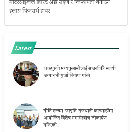
मोटरसाइकल खरिद अझ सहज र किफायती बनाउन
हुलास फिनसर्भ हायर
Latest
भक्तपुरको मध्यपुरबासीलाई साउनभित्रै स्थायी
जग्गाधनी पुर्जा वितरण गरिने
गीति एल्बम ‘जागृति’ राजधानी काठमाडौंमा
आयोजित विशेष समारोहबीच लोकार्पण
गरिएको…