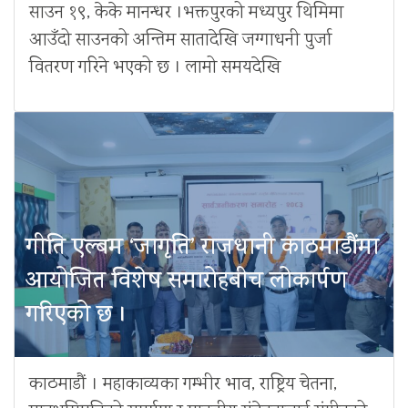
साउन १९, केके मानन्धर ।भक्तपुरको मध्यपुर थिमिमा
आउँदो साउनको अन्तिम सातादेखि जग्गाधनी पुर्जा
वितरण गरिने भएको छ । लामो समयदेखि
गीति एल्बम ‘जागृति’ राजधानी काठमाडौंमा
आयोजित विशेष समारोहबीच लोकार्पण
गरिएको छ ।
काठमाडौं । महाकाव्यका गम्भीर भाव, राष्ट्रिय चेतना,