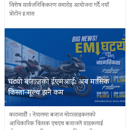
विशेष सार्वजनिकिकरण समारोह आयोजना गर्दै नयाँ
प्रोटोन इ.मास
घट्यो बजाजको ईएमआई: अब मासिक
किस्ता-मूल्य झनै कम
काठमाडौं । नेपालमा बजाज मोटरसाइकलको
आधिकारिक वितरक एचएच बजाजले ग्राहकलाई