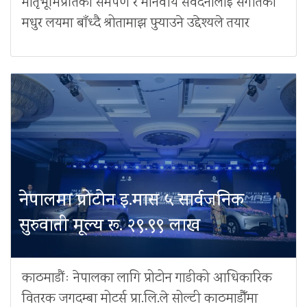
मातृभूमिप्रतिको समर्पण र मानवीय संवेदनालाई संगीतको
मधुर लयमा बाँध्दै श्रोतामाझ पुर्‍याउने उद्देश्यले तयार
नेपालमा प्रोटोन इ.मास ५ सार्वजनिक
सुरुवाती मूल्य रू. २९.९९ लाख
काठमाडौंः नेपालका लागि प्रोटोन गाडीको आधिकारिक
वितरक जगदम्बा मोटर्स प्रा.लि.ले सोल्टी काठमाडौँमा