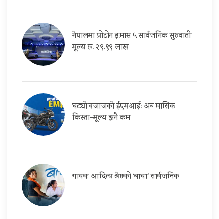
नेपालमा प्रोटोन इ.मास ५ सार्वजनिक सुरुवाती
मूल्य रू. २९.९९ लाख
घट्यो बजाजको ईएमआई: अब मासिक
किस्ता-मूल्य झनै कम
गायक आदित्य श्रेष्ठको ‘बाचा’ सार्वजनिक