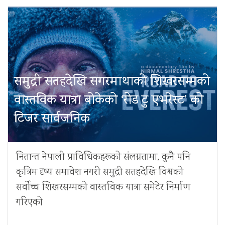
समुद्री सतहदेखि सगरमाथाको शिखरसम्मको
वास्तविक यात्रा बोकेको ‘रोड टु एभरेस्ट’ को
टिजर सार्वजनिक
नितान्त नेपाली प्राविधिकहरूको संलग्नतामा, कुनै पनि
कृत्रिम दृष्य समावेश नगरी समुद्री सतहदेखि विश्वको
सर्वोच्च शिखरसम्मको वास्तविक यात्रा समेटेर निर्माण
गरिएको