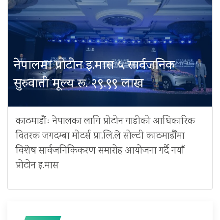
नेपालमा प्रोटोन इ.मास ५ सार्वजनिक
सुरुवाती मूल्य रू. २९.९९ लाख
काठमाडौंः नेपालका लागि प्रोटोन गाडीको आधिकारिक
वितरक जगदम्बा मोटर्स प्रा.लि.ले सोल्टी काठमाडौँमा
विशेष सार्वजनिकिकरण समारोह आयोजना गर्दै नयाँ
प्रोटोन इ.मास