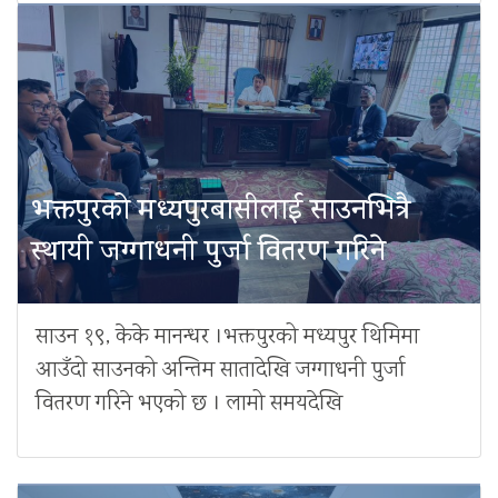
भक्तपुरको मध्यपुरबासीलाई साउनभित्रै
स्थायी जग्गाधनी पुर्जा वितरण गरिने
साउन १९, केके मानन्धर ।भक्तपुरको मध्यपुर थिमिमा
आउँदो साउनको अन्तिम सातादेखि जग्गाधनी पुर्जा
वितरण गरिने भएको छ । लामो समयदेखि