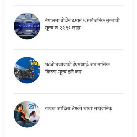
नेपालमा प्रोटोन इ.मास ५ सार्वजनिक सुरुवाती
मूल्य रू. २९.९९ लाख
घट्यो बजाजको ईएमआई: अब मासिक
किस्ता-मूल्य झनै कम
गायक आदित्य श्रेष्ठको ‘बाचा’ सार्वजनिक