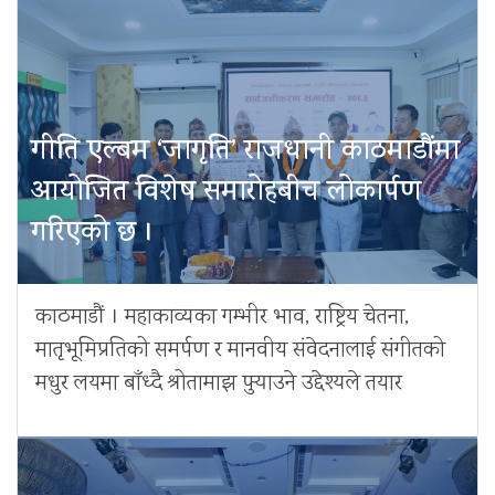
गीति एल्बम ‘जागृति’ राजधानी काठमाडौंमा
आयोजित विशेष समारोहबीच लोकार्पण
गरिएको छ ।
काठमाडौं । महाकाव्यका गम्भीर भाव, राष्ट्रिय चेतना,
मातृभूमिप्रतिको समर्पण र मानवीय संवेदनालाई संगीतको
मधुर लयमा बाँध्दै श्रोतामाझ पुर्‍याउने उद्देश्यले तयार