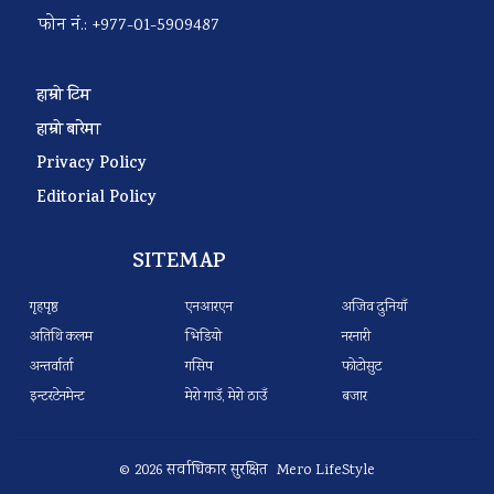
फोन नं.: +977-01-5909487
हाम्रो टिम
हाम्रो बारेमा
Privacy Policy
Editorial Policy
SITEMAP
गृहपृष्ठ
एनआरएन
अजिव दुनियाँ
अतिथि कलम
भिडियो
नरनारी
अन्तर्वार्ता
गसिप
फोटोसुट
इन्टरटेनमेन्ट
मेरो गाउँ, मेरो ठाउँ
बजार
© 2026 सर्वाधिकार सुरक्षित Mero LifeStyle