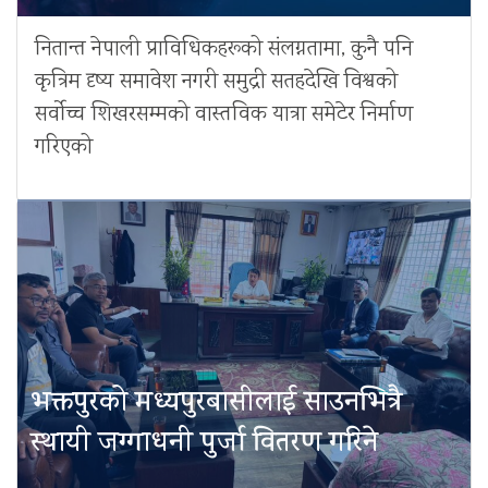
नितान्त नेपाली प्राविधिकहरूको संलग्नतामा, कुनै पनि
कृत्रिम दृष्य समावेश नगरी समुद्री सतहदेखि विश्वको
सर्वोच्च शिखरसम्मको वास्तविक यात्रा समेटेर निर्माण
गरिएको
भक्तपुरको मध्यपुरबासीलाई साउनभित्रै
स्थायी जग्गाधनी पुर्जा वितरण गरिने