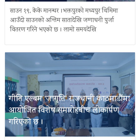
साउन १९, केके मानन्धर ।भक्तपुरको मध्यपुर थिमिमा
आउँदो साउनको अन्तिम सातादेखि जग्गाधनी पुर्जा
वितरण गरिने भएको छ । लामो समयदेखि
गीति एल्बम ‘जागृति’ राजधानी काठमाडौंमा
आयोजित विशेष समारोहबीच लोकार्पण
गरिएको छ ।