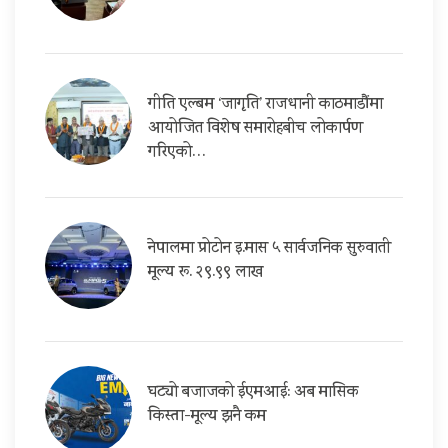
गीति एल्बम ‘जागृति’ राजधानी काठमाडौंमा
आयोजित विशेष समारोहबीच लोकार्पण
गरिएको…
नेपालमा प्रोटोन इ.मास ५ सार्वजनिक सुरुवाती
मूल्य रू. २९.९९ लाख
घट्यो बजाजको ईएमआई: अब मासिक
किस्ता-मूल्य झनै कम