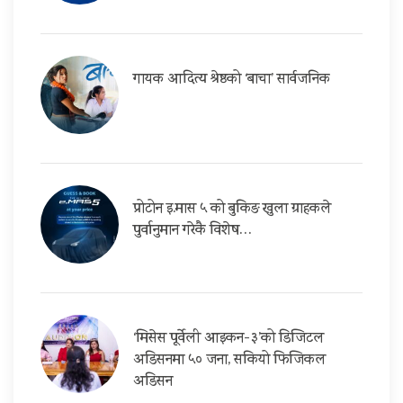
गायक आदित्य श्रेष्ठको ‘बाचा’ सार्वजनिक
प्रोटोन इ.मास ५ को बुकिङ खुला ग्राहकले
पुर्वानुमान गरेकै विशेष…
‘मिसेस पूर्वेली आइकन-३’को डिजिटल
अडिसनमा ५० जना, सकियो फिजिकल
अडिसन