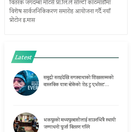
वितरक जगदम्बा मोटर्स प्रा.लि.ले सोल्टी काठमाडौँमा
विशेष सार्वजनिकिकरण समारोह आयोजना गर्दै नयाँ
प्रोटोन इ.मास
Latest
समुद्री सतहदेखि सगरमाथाको शिखरसम्मको
वास्तविक यात्रा बोकेको ‘रोड टु एभरेस्ट’…
भक्तपुरको मध्यपुरबासीलाई साउनभित्रै स्थायी
जग्गाधनी पुर्जा वितरण गरिने