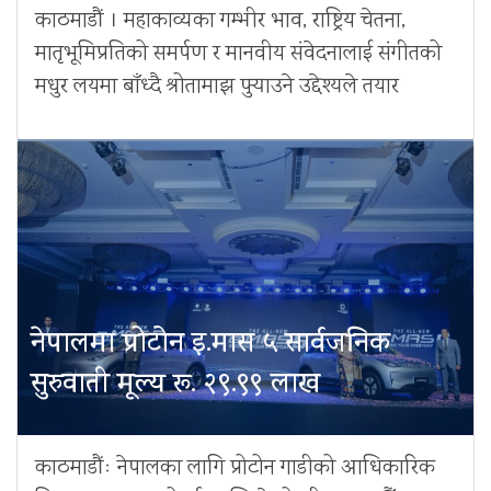
काठमाडौं । महाकाव्यका गम्भीर भाव, राष्ट्रिय चेतना,
मातृभूमिप्रतिको समर्पण र मानवीय संवेदनालाई संगीतको
मधुर लयमा बाँध्दै श्रोतामाझ पुर्‍याउने उद्देश्यले तयार
नेपालमा प्रोटोन इ.मास ५ सार्वजनिक
सुरुवाती मूल्य रू. २९.९९ लाख
काठमाडौंः नेपालका लागि प्रोटोन गाडीको आधिकारिक