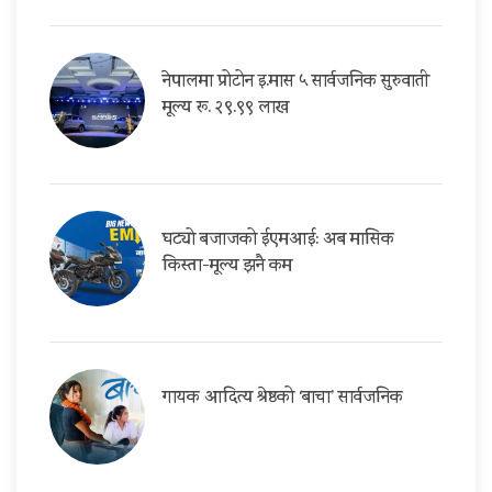
नेपालमा प्रोटोन इ.मास ५ सार्वजनिक सुरुवाती
मूल्य रू. २९.९९ लाख
घट्यो बजाजको ईएमआई: अब मासिक
किस्ता-मूल्य झनै कम
गायक आदित्य श्रेष्ठको ‘बाचा’ सार्वजनिक