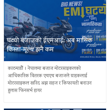
घट्यो बजाजको ईएमआई: अब मासिक
किस्ता-मूल्य झनै कम
काठमाडौं । नेपालमा बजाज मोटरसाइकलको
आधिकारिक वितरक एचएच बजाजले ग्राहकलाई
मोटरसाइकल खरिद अझ सहज र किफायती बनाउन
हुलास फिनसर्भ हायर