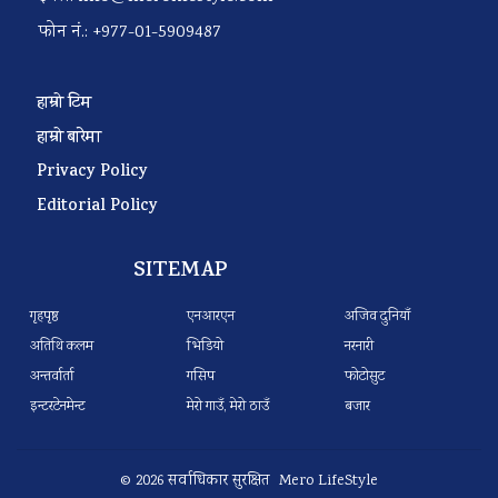
फोन नं.: +977-01-5909487
हाम्रो टिम
हाम्रो बारेमा
Privacy Policy
Editorial Policy
SITEMAP
गृहपृष्ठ
एनआरएन
अजिव दुनियाँ
अतिथि कलम
भिडियो
नरनारी
अन्तर्वार्ता
गसिप
फोटोसुट
इन्टरटेनमेन्ट
मेरो गाउँ, मेरो ठाउँ
बजार
© 2026 सर्वाधिकार सुरक्षित Mero LifeStyle