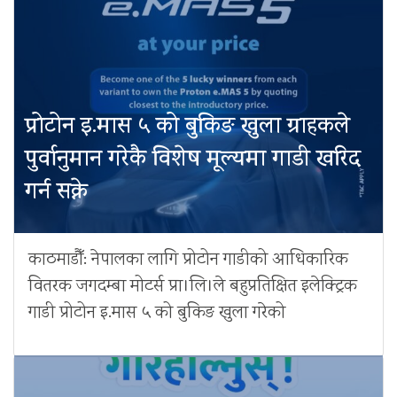
प्रोटोन इ.मास ५ को बुकिङ खुला ग्राहकले
पुर्वानुमान गरेकै विशेष मूल्यमा गाडी खरिद
गर्न सक्ने
काठमाडौँ: नेपालका लागि प्रोटोन गाडीको आधिकारिक
वितरक जगदम्बा मोटर्स प्रा।लि।ले बहुप्रतिक्षित इलेक्ट्रिक
गाडी प्रोटोन इ.मास ५ को बुकिङ खुला गरेको