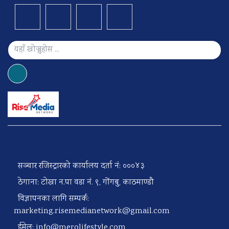
सञ्चार रजिस्ट्रारको कार्यालय दर्ता नं: ०००४३
ठेगाना: टोखा न.पा वडा नं. ९, गोंगबु, काठमाण्डौ
विज्ञापनका लागि सम्पर्क:
marketing.risemedianetwork@gmail.com
ईमेल:
info@merolifestyle.com