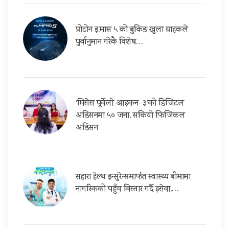
प्रोटोन इ.मास ५ को बुकिङ खुला ग्राहकले
पुर्वानुमान गरेकै विशेष…
‘मिसेस पूर्वेली आइकन-३’को डिजिटल
अडिसनमा ५० जना, सकियो फिजिकल
अडिसन
सहारा हेल्थ इन्सुरेन्समार्फत स्वास्थ्य बीमामा
नागरिकको पहुँच विस्तार गर्दै इसेवा,…