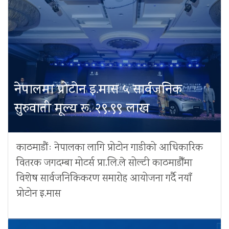
नेपालमा प्रोटोन इ.मास ५ सार्वजनिक
सुरुवाती मूल्य रू. २९.९९ लाख
काठमाडौंः नेपालका लागि प्रोटोन गाडीको आधिकारिक
वितरक जगदम्बा मोटर्स प्रा.लि.ले सोल्टी काठमाडौँमा
विशेष सार्वजनिकिकरण समारोह आयोजना गर्दै नयाँ
प्रोटोन इ.मास