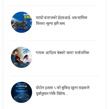
घट्यो बजाजको ईएमआई: अब मासिक
किस्ता-मूल्य झनै कम
गायक आदित्य श्रेष्ठको ‘बाचा’ सार्वजनिक
प्रोटोन इ.मास ५ को बुकिङ खुला ग्राहकले
पुर्वानुमान गरेकै विशेष…