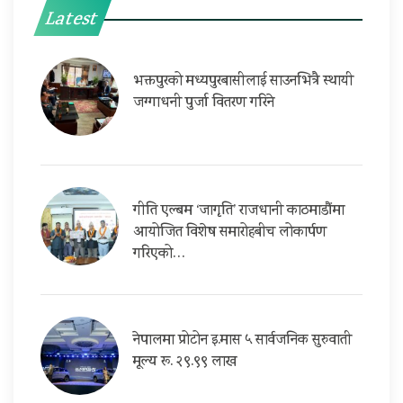
Latest
भक्तपुरको मध्यपुरबासीलाई साउनभित्रै स्थायी
जग्गाधनी पुर्जा वितरण गरिने
गीति एल्बम ‘जागृति’ राजधानी काठमाडौंमा
आयोजित विशेष समारोहबीच लोकार्पण
गरिएको…
नेपालमा प्रोटोन इ.मास ५ सार्वजनिक सुरुवाती
मूल्य रू. २९.९९ लाख