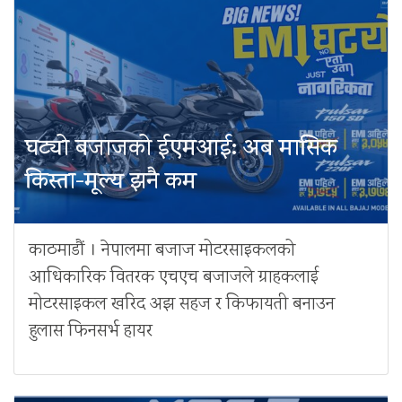
घट्यो बजाजको ईएमआई: अब मासिक
किस्ता-मूल्य झनै कम
काठमाडौं । नेपालमा बजाज मोटरसाइकलको
आधिकारिक वितरक एचएच बजाजले ग्राहकलाई
मोटरसाइकल खरिद अझ सहज र किफायती बनाउन
हुलास फिनसर्भ हायर