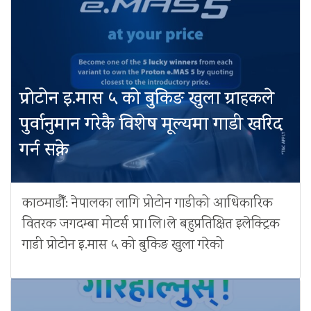
प्रोटोन इ.मास ५ को बुकिङ खुला ग्राहकले
पुर्वानुमान गरेकै विशेष मूल्यमा गाडी खरिद
गर्न सक्ने
काठमाडौँ: नेपालका लागि प्रोटोन गाडीको आधिकारिक
वितरक जगदम्बा मोटर्स प्रा।लि।ले बहुप्रतिक्षित इलेक्ट्रिक
गाडी प्रोटोन इ.मास ५ को बुकिङ खुला गरेको