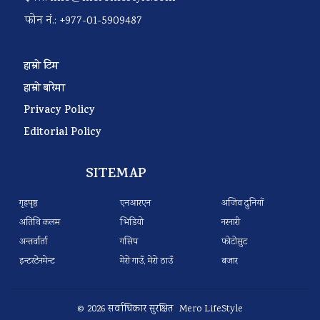
फोन नं.: +977-01-5909487
हाम्रो टिम
हाम्रो बारेमा
Privacy Policy
Editorial Policy
SITEMAP
गृहपृष्ठ
एनआरएन
अजिव दुनियाँ
अतिथि कलम
भिडियो
नरनारी
अन्तर्वार्ता
गसिप
फोटोसुट
इन्टरटेनमेन्ट
मेरो गाउँ, मेरो ठाउँ
बजार
© 2026 सर्वाधिकार सुरक्षित Mero LifeStyle