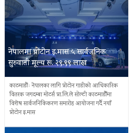
नेपालमा प्रोटोन इ.मास ५ सार्वजनिक
सुरुवाती मूल्य रू. २९.९९ लाख
काठमाडौंः नेपालका लागि प्रोटोन गाडीको आधिकारिक
वितरक जगदम्बा मोटर्स प्रा.लि.ले सोल्टी काठमाडौँमा
विशेष सार्वजनिकिकरण समारोह आयोजना गर्दै नयाँ
प्रोटोन इ.मास